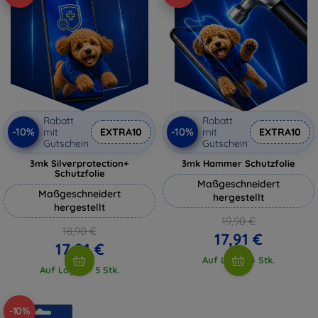
Rabatt
Rabatt
-10%
-10%
mit
EXTRA10
mit
EXTRA10
Gutschein
Gutschein
3mk Silverprotection+
3mk Hammer Schutzfolie
Schutzfolie
Maßgeschneidert
Maßgeschneidert
hergestellt
hergestellt
19,90 €
18,90 €
17,91 €
17,01 €
Auf Lager 4 Stk.
Auf Lager > 5 Stk.
-10%