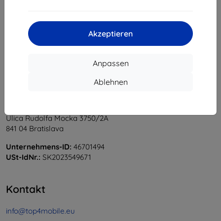
1
-
5
vom ganzen
5
.
«
1
»
Akzeptieren
Anpassen
Ablehnen
Shield-Sk s.r.o.
Ulica Rudolfa Mocka 3750/2A
841 04 Bratislava
Unternehmens-ID:
46701494
USt-IdNr.:
SK2023549671
Kontakt
info@top4mobile.eu