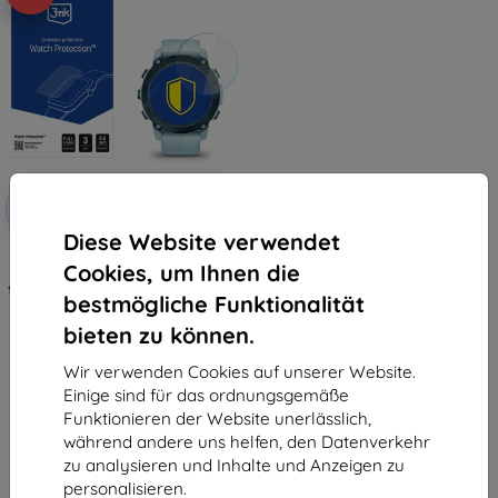
Rabatt
-10%
mit
EXTRA10
Gutschein
Diese Website verwendet
3mk Watch Protection
Cookies, um Ihnen die
FlexibleGlass Hybrid Schutzglas
für Garmin Descent G1 / G1 Solar
bestmögliche Funktionalität
10,90 €
9,81 €
bieten zu können.
Auf Lager > 5 Stk.
Wir verwenden Cookies auf unserer Website.
Einige sind für das ordnungsgemäße
Funktionieren der Website unerlässlich,
während andere uns helfen, den Datenverkehr
zu analysieren und Inhalte und Anzeigen zu
personalisieren.