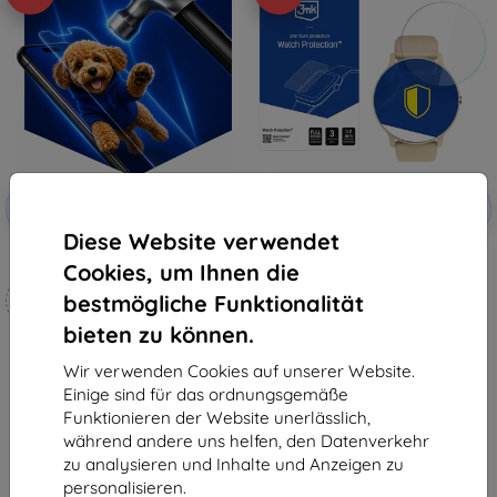
Rabatt
Rabatt
-10%
-10%
mit
EXTRA10
mit
EXTRA10
Gutschein
Gutschein
Diese Website verwendet
3mk Hammer Schutzfolie
3mk Watch Protection ARC
Cookies, um Ihnen die
Schutzfolie für Rubicon RNCF16
Maßgeschneidert
10,90 €
bestmögliche Funktionalität
hergestellt
9,81 €
bieten zu können.
19,90 €
Auf Lager > 5 Stk.
17,91 €
Wir verwenden Cookies auf unserer Website.
Einige sind für das ordnungsgemäße
Auf Lager 4 Stk.
Funktionieren der Website unerlässlich,
während andere uns helfen, den Datenverkehr
zu analysieren und Inhalte und Anzeigen zu
personalisieren.