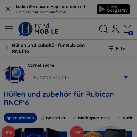
×
Laden Sie unsere App herunter
und
shoppen Sie noch einfacher.
0
Hüllen und zubehör für Rubicon
Filter
RNCF16
Schnellsuche
Rubicon RNCF16
Hüllen und zubehör für Rubicon
RNCF16
Empfohlen
Bestseller
Niedrigster Preis
Höchste
-10%
-10%