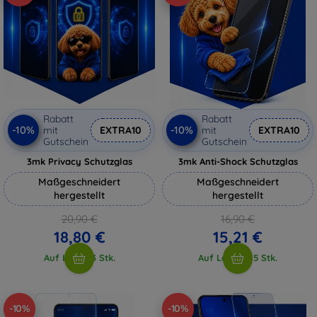
Rabatt
Rabatt
-10%
-10%
mit
EXTRA10
mit
EXTRA10
Gutschein
Gutschein
3mk Privacy Schutzglas
3mk Anti-Shock Schutzglas
Maßgeschneidert
Maßgeschneidert
hergestellt
hergestellt
20,90 €
16,90 €
18,80 €
15,21 €
Auf Lager 3 Stk.
Auf Lager > 5 Stk.
-10%
-10%