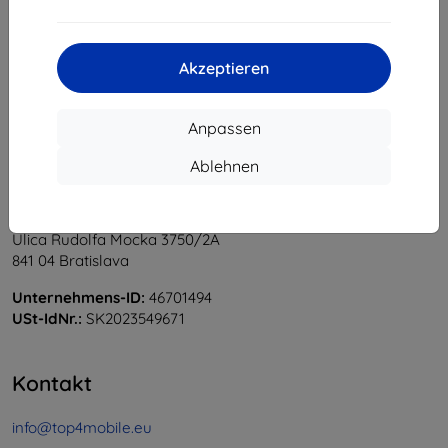
1
-
6
vom ganzen
6
.
«
1
»
Akzeptieren
Anpassen
Ablehnen
Shield-Sk s.r.o.
Ulica Rudolfa Mocka 3750/2A
841 04 Bratislava
Unternehmens-ID:
46701494
USt-IdNr.:
SK2023549671
Kontakt
info@top4mobile.eu