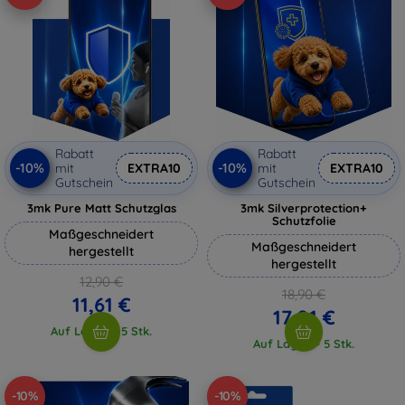
Rabatt
Rabatt
-10%
-10%
mit
EXTRA10
mit
EXTRA10
Gutschein
Gutschein
3mk Pure Matt Schutzglas
3mk Silverprotection+
Schutzfolie
Maßgeschneidert
Maßgeschneidert
hergestellt
hergestellt
12,90 €
18,90 €
11,61 €
17,01 €
Auf Lager > 5 Stk.
Auf Lager > 5 Stk.
-10%
-10%