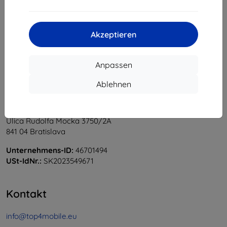
1
-
5
vom ganzen
5
.
«
1
»
Akzeptieren
Anpassen
Ablehnen
Shield-Sk s.r.o.
Ulica Rudolfa Mocka 3750/2A
841 04 Bratislava
Unternehmens-ID:
46701494
USt-IdNr.:
SK2023549671
Kontakt
info@top4mobile.eu