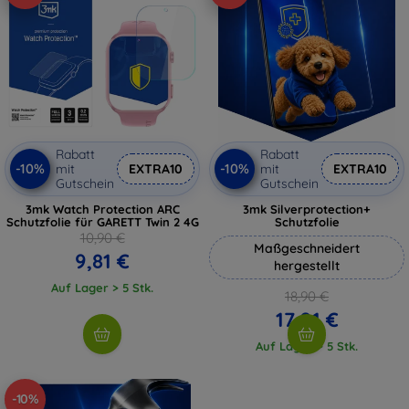
Rabatt
Rabatt
-10%
-10%
mit
EXTRA10
mit
EXTRA10
Gutschein
Gutschein
3mk Watch Protection ARC
3mk Silverprotection+
Schutzfolie für GARETT Twin 2 4G
Schutzfolie
10,90 €
Maßgeschneidert
9,81 €
hergestellt
Auf Lager > 5 Stk.
18,90 €
17,01 €
Auf Lager > 5 Stk.
-10%