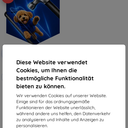
Rabatt
-10%
mit
EXTRA10
Gutschein
Diese Website verwendet
3mk Hammer Schutzfolie
Cookies, um Ihnen die
Maßgeschneidert
bestmögliche Funktionalität
hergestellt
bieten zu können.
19,90 €
17,91 €
Wir verwenden Cookies auf unserer Website.
Einige sind für das ordnungsgemäße
Auf Lager 3 Stk.
Funktionieren der Website unerlässlich,
während andere uns helfen, den Datenverkehr
zu analysieren und Inhalte und Anzeigen zu
personalisieren.