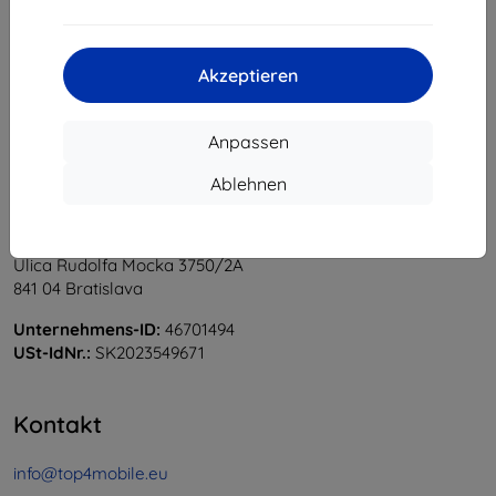
1
-
5
vom ganzen
5
.
«
1
»
Akzeptieren
Anpassen
Ablehnen
Shield-Sk s.r.o.
Ulica Rudolfa Mocka 3750/2A
841 04 Bratislava
Unternehmens-ID:
46701494
USt-IdNr.:
SK2023549671
Kontakt
info@top4mobile.eu