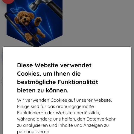
Rabatt
-10%
mit
EXTRA10
Gutschein
Diese Website verwendet
3mk Hammer Schutzfolie
Cookies, um Ihnen die
Maßgeschneidert
bestmögliche Funktionalität
hergestellt
bieten zu können.
19,90 €
17,91 €
Wir verwenden Cookies auf unserer Website.
Einige sind für das ordnungsgemäße
Auf Lager 3 Stk.
Funktionieren der Website unerlässlich,
während andere uns helfen, den Datenverkehr
zu analysieren und Inhalte und Anzeigen zu
personalisieren.