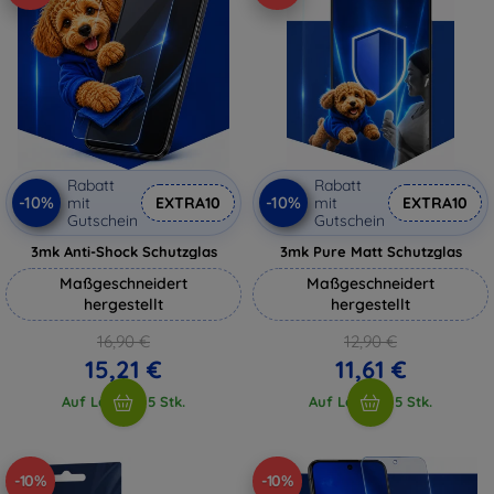
Rabatt
Rabatt
-10%
-10%
mit
EXTRA10
mit
EXTRA10
Gutschein
Gutschein
3mk Anti-Shock Schutzglas
3mk Pure Matt Schutzglas
Maßgeschneidert
Maßgeschneidert
hergestellt
hergestellt
16,90 €
12,90 €
15,21 €
11,61 €
Auf Lager > 5 Stk.
Auf Lager > 5 Stk.
-10%
-10%