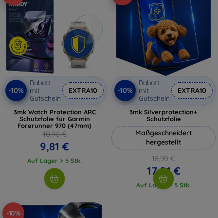
Rabatt
Rabatt
-10%
-10%
mit
EXTRA10
mit
EXTRA10
Gutschein
Gutschein
3mk Watch Protection ARC
3mk Silverprotection+
Schutzfolie für Garmin
Schutzfolie
Forerunner 970 (47mm)
Maßgeschneidert
10,90 €
hergestellt
9,81 €
18,90 €
Auf Lager > 5 Stk.
17,01 €
Auf Lager > 5 Stk.
-10%