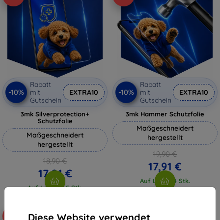
Rabatt
Rabatt
-10%
-10%
mit
EXTRA10
mit
EXTRA10
Gutschein
Gutschein
3mk Silverprotection+
3mk Hammer Schutzfolie
Schutzfolie
Maßgeschneidert
Maßgeschneidert
hergestellt
hergestellt
19,90 €
18,90 €
17,91 €
17,01 €
Auf Lager 4 Stk.
Auf Lager > 5 Stk.
Diese Website verwendet
-10%