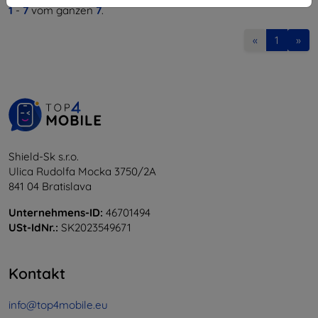
1
-
7
vom ganzen
7
.
«
1
»
Shield-Sk s.r.o.
Ulica Rudolfa Mocka 3750/2A
841 04 Bratislava
Unternehmens-ID:
46701494
USt-IdNr.:
SK2023549671
Kontakt
info@top4mobile.eu