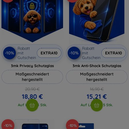
Rabatt
Rabatt
-10%
-10%
mit
EXTRA10
mit
EXTRA10
Gutschein
Gutschein
3mk Privacy Schutzglas
3mk Anti-Shock Schutzglas
Maßgeschneidert
Maßgeschneidert
hergestellt
hergestellt
20,90 €
16,90 €
18,80 €
15,21 €
Auf Lager 3 Stk.
Auf Lager > 5 Stk.
-10%
-10%