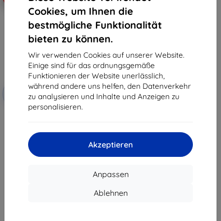
Cookies, um Ihnen die
bestmögliche Funktionalität
bieten zu können.
Wir verwenden Cookies auf unserer Website.
Einige sind für das ordnungsgemäße
Funktionieren der Website unerlässlich,
Rabatt
während andere uns helfen, den Datenverkehr
-10%
mit
EXTRA10
zu analysieren und Inhalte und Anzeigen zu
Gutschein
personalisieren.
3mk Watch Protection ARC
Schutzfolie für Garmin
Forerunner 570 (47mm)
10,90 €
Akzeptieren
9,81 €
Auf Lager > 5 Stk.
Anpassen
Ablehnen