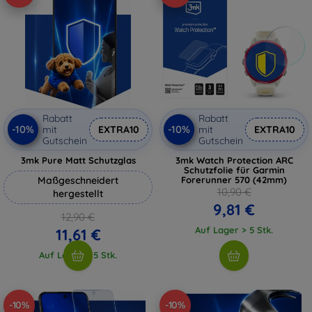
Rabatt
Rabatt
-10%
-10%
mit
EXTRA10
mit
EXTRA10
Gutschein
Gutschein
3mk Pure Matt Schutzglas
3mk Watch Protection ARC
Schutzfolie für Garmin
Maßgeschneidert
Forerunner 570 (42mm)
10,90 €
hergestellt
9,81 €
12,90 €
Auf Lager > 5 Stk.
11,61 €
Auf Lager > 5 Stk.
-10%
-10%