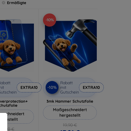
Ermäßigte
-10%
abatt
Rabatt
-10%
it
EXTRA10
mit
EXTRA10
utschein
Gutschein
lverprotection+
3mk Hammer Schutzfolie
chutzfolie
Maßgeschneidert
eschneidert
hergestellt
ergestellt
19,90 €
18,90 €