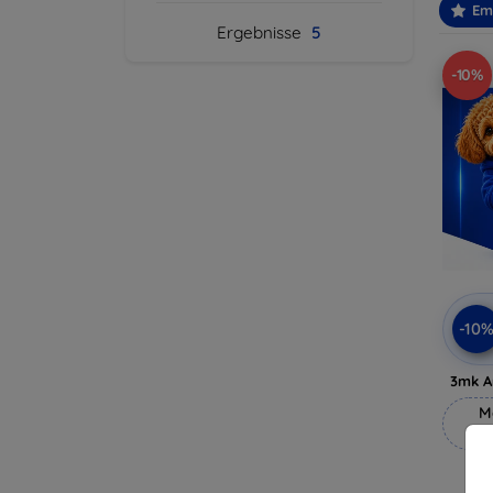
Em
Ergebnisse
5
-10%
-10
3mk A
M