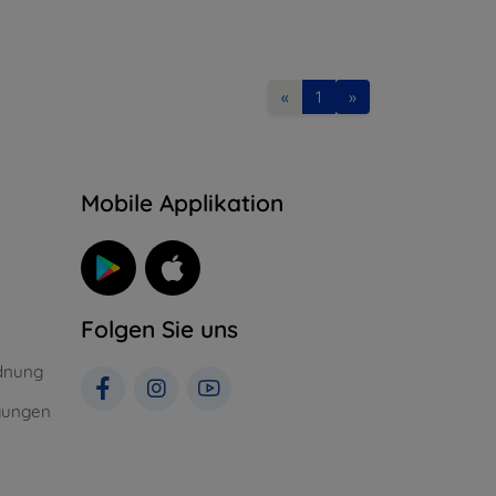
«
1
»
n
Mobile Applikation
Folgen Sie uns
dnung
gungen