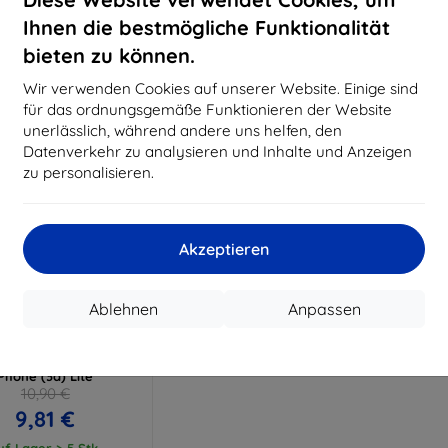
15,21 €
11,61 €
Ihnen die bestmögliche Funktionalität
uf Lager > 5 Stk.
Auf Lager > 5 Stk.
Auf L
bieten zu können.
Wir verwenden Cookies auf unserer Website. Einige sind
für das ordnungsgemäße Funktionieren der Website
unerlässlich, während andere uns helfen, den
Datenverkehr zu analysieren und Inhalte und Anzeigen
zu personalisieren.
Akzeptieren
Rabatt
%
mit
EXTRA10
Ablehnen
Anpassen
Gutschein
mk FlexibleGlass
idglas für Nothing
Phone (3a) Lite
10,90 €
9,81 €
uf Lager > 5 Stk.