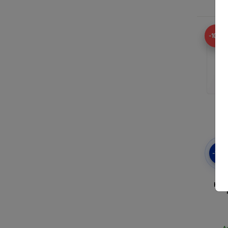
A
-10%
-10
3
Hybr
A