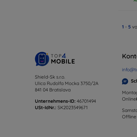
1
-
5
vo
Kont
info@t
Shield-Sk s.r.o.
Sc
Ulica Rudolfa Mocka 3750/2A
841 04 Bratislava
Montag
Online
Unternehmens-ID:
46701494
USt-IdNr.:
SK2023549671
Samsta
Offline