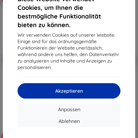
Cookies, um Ihnen die
bestmögliche Funktionalität
bieten zu können.
Wir verwenden Cookies auf unserer Website.
Einige sind für das ordnungsgemäße
Funktionieren der Website unerlässlich,
Rabatt
Rabatt
während andere uns helfen, den Datenverkehr
-10%
-10%
mit
EXTRA10
mit
EXTRA10
zu analysieren und Inhalte und Anzeigen zu
Gutschein
Gutschein
personalisieren.
3mk ARC+ Schutzfolie für
3mk 1UP Schutzfolie für Doogee
Doogee V Max Pro
V Max Pro
11,90 €
21,90 €
10,71 €
19,71 €
Akzeptieren
Auf Lager > 5 Stk.
Auf Lager > 5 Stk.
Anpassen
Ablehnen
-10%