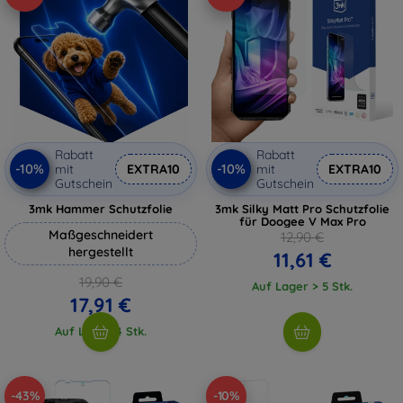
Rabatt
Rabatt
-10%
-10%
mit
EXTRA10
mit
EXTRA10
Gutschein
Gutschein
3mk Hammer Schutzfolie
3mk Silky Matt Pro Schutzfolie
für Doogee V Max Pro
Maßgeschneidert
12,90 €
hergestellt
11,61 €
19,90 €
Auf Lager > 5 Stk.
17,91 €
Auf Lager 4 Stk.
-43%
-10%