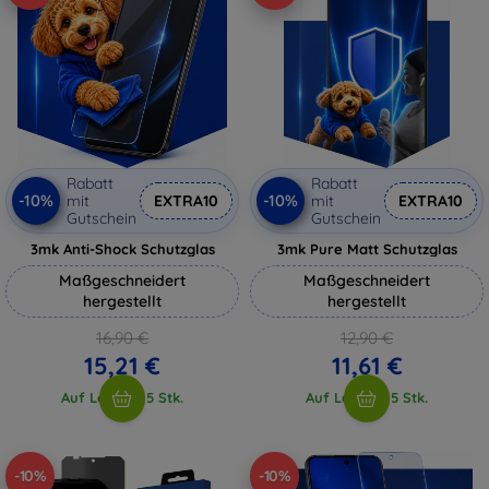
Rabatt
Rabatt
-10%
-10%
mit
EXTRA10
mit
EXTRA10
Gutschein
Gutschein
3mk Anti-Shock Schutzglas
3mk Pure Matt Schutzglas
Maßgeschneidert
Maßgeschneidert
hergestellt
hergestellt
16,90 €
12,90 €
15,21 €
11,61 €
Auf Lager > 5 Stk.
Auf Lager > 5 Stk.
-10%
-10%