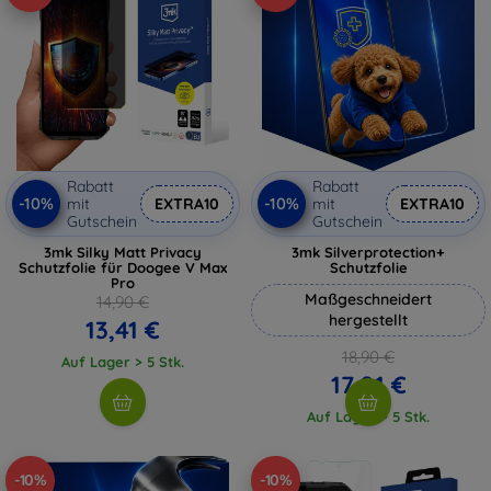
Rabatt
Rabatt
-10%
-10%
mit
EXTRA10
mit
EXTRA10
Gutschein
Gutschein
3mk Silky Matt Privacy
3mk Silverprotection+
Schutzfolie für Doogee V Max
Schutzfolie
Pro
Maßgeschneidert
14,90 €
hergestellt
13,41 €
18,90 €
Auf Lager > 5 Stk.
17,01 €
Auf Lager > 5 Stk.
-10%
-10%