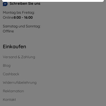
Schreiben Sie uns
Montag bis Freitag:
Online
8:00 - 16:00
Samstag und Sonntag:
Offline
Einkaufen
Versand & Zahlung
Blog
Cashback
Widerrufsbelehrung
Reklamation
Kontakt