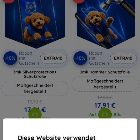
Rabatt
Rabatt
-10%
-10%
mit
EXTRA10
mit
EXTRA10
Gutschein
Gutschein
3mk Silverprotection+
3mk Hammer Schutzfolie
Schutzfolie
Maßgeschneidert
Maßgeschneidert
hergestellt
hergestellt
19,90 €
18,90 €
17,91 €
17,01 €
Auf Lager 3 Stk.
Auf Lager > 5 Stk.
Diese Website verwendet