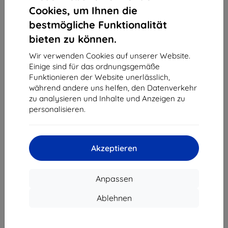
1
-
4
vom ganzen
4
.
Cookies, um Ihnen die
bestmögliche Funktionalität
«
1
»
bieten zu können.
Wir verwenden Cookies auf unserer Website.
Einige sind für das ordnungsgemäße
Funktionieren der Website unerlässlich,
während andere uns helfen, den Datenverkehr
zu analysieren und Inhalte und Anzeigen zu
personalisieren.
Shield-Sk s.r.o.
Ulica Rudolfa Mocka 3750/2A
841 04 Bratislava
Akzeptieren
Unternehmens-ID:
46701494
USt-IdNr.:
SK2023549671
Anpassen
Kontakt
Ablehnen
info@top4mobile.eu