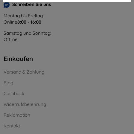
Schreiben Sie uns
Montag bis Freitag:
Online
8:00 - 16:00
Samstag und Sonntag:
Offline
Einkaufen
Versand & Zahlung
Blog
Cashback
Widerrufsbelehrung
Reklamation
Kontakt