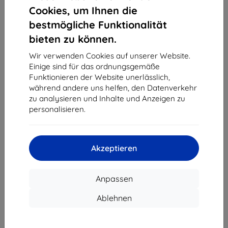
1
-
4
vom ganzen
4
.
Cookies, um Ihnen die
bestmögliche Funktionalität
«
1
»
bieten zu können.
Wir verwenden Cookies auf unserer Website.
Einige sind für das ordnungsgemäße
Funktionieren der Website unerlässlich,
während andere uns helfen, den Datenverkehr
zu analysieren und Inhalte und Anzeigen zu
personalisieren.
Shield-Sk s.r.o.
Ulica Rudolfa Mocka 3750/2A
841 04 Bratislava
Akzeptieren
Unternehmens-ID:
46701494
USt-IdNr.:
SK2023549671
Anpassen
Kontakt
Ablehnen
info@top4mobile.eu