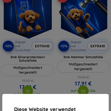
Rabatt
Rabatt
-10%
-10%
mit
EXTRA10
mit
EXTRA10
Gutschein
Gutschein
3mk Silverprotection+
3mk Hammer Schutzfolie
Schutzfolie
Maßgeschneidert
Maßgeschneidert
hergestellt
hergestellt
19,90 €
18,90 €
17,91 €
17,01 €
Auf Lager 3 Stk.
Auf Lager > 5 Stk.
Diese Website verwendet