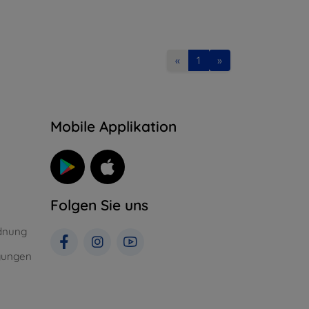
«
1
»
n
Mobile Applikation
Folgen Sie uns
dnung
gungen