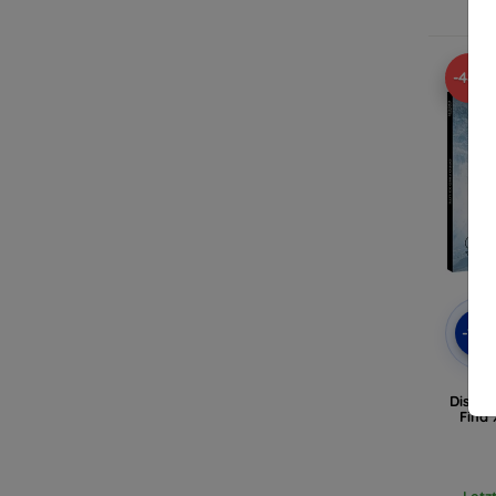
A
-48%
-10
Displa
Find 
Letz