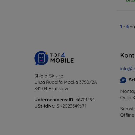
1
-
6
vo
Kont
info@t
Shield-Sk s.r.o.
Sc
Ulica Rudolfa Mocka 3750/2A
841 04 Bratislava
Montag
Online
Unternehmens-ID:
46701494
USt-IdNr.:
SK2023549671
Samsta
Offline