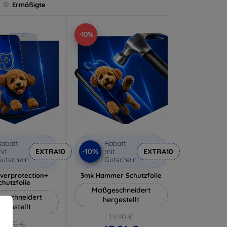
Ermäßigte
-10%
abatt
Rabatt
-10%
it
EXTRA10
mit
EXTRA10
utschein
Gutschein
lverprotection+
3mk Hammer Schutzfolie
chutzfolie
Maßgeschneidert
eschneidert
hergestellt
ergestellt
19,90 €
18,90 €