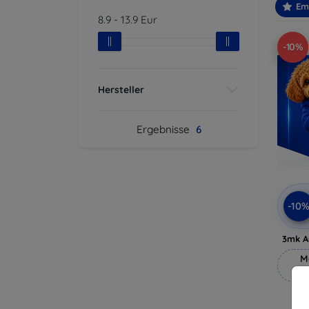
Em
8.9
-
13.9
Eur
-10%
Hersteller
Ergebnisse
6
-10
3mk A
M