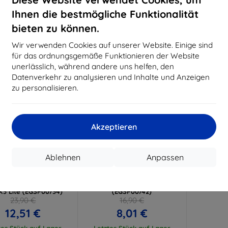
15,21 €
11,61 €
Ihnen die bestmögliche Funktionalität
uf Lager > 5 Stk.
Auf Lager > 5 Stk.
Auf L
bieten zu können.
-53%
Wir verwenden Cookies auf unserer Website. Einige sind
für das ordnungsgemäße Funktionieren der Website
unerlässlich, während andere uns helfen, den
Datenverkehr zu analysieren und Inhalte und Anzeigen
zu personalisieren.
Akzeptieren
Rabatt
Rabatt
%
-10%
mit
EXTRA10
mit
EXTRA10
Ablehnen
Anpassen
Gutschein
Gutschein
Eiger GLASS 3D
Eiger Displayschutz aus Glas
yschutzglas für Oppo
für Oppo Find X3 Lite
X3 Lite (EGSP00734)
(EGSP00742)
23,90 €
16,90 €
12,51 €
8,01 €
tes Stück auf Lager
Letztes Stück auf Lager