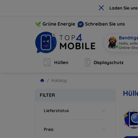
×
Laden Sie un
Grüne Energie
Schreiben Sie uns
Benötig
Hallo, wil
Online-Sho
Hüllen
Displayschutz
Katalog
Hüll
FILTER
Lieferstatus
Preis