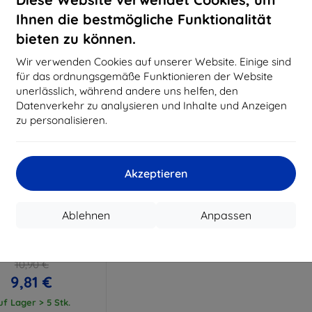
15,21 €
11,61 €
Ihnen die bestmögliche Funktionalität
uf Lager > 5 Stk.
Auf Lager > 5 Stk.
Auf L
bieten zu können.
Wir verwenden Cookies auf unserer Website. Einige sind
für das ordnungsgemäße Funktionieren der Website
unerlässlich, während andere uns helfen, den
Datenverkehr zu analysieren und Inhalte und Anzeigen
zu personalisieren.
Akzeptieren
Rabatt
%
mit
EXTRA10
Ablehnen
Anpassen
Gutschein
FlexibleGlass Zebra
C56DJ Hybridglas
10,90 €
9,81 €
uf Lager > 5 Stk.