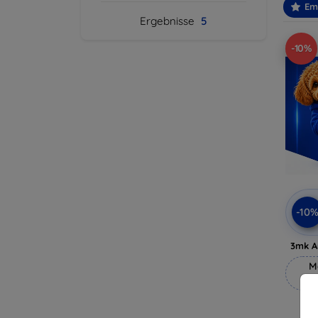
Em
Ergebnisse
5
-10%
-10
3mk A
M