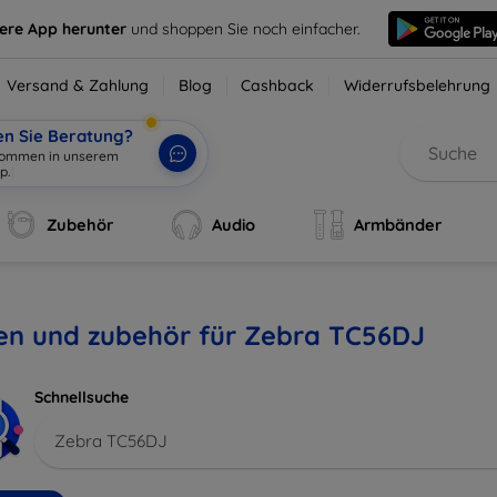
sere App herunter
und shoppen Sie noch einfacher.
Versand & Zahlung
Blog
Cashback
Widerrufsbelehrung
en Sie Beratung?
lkommen in unserem
p.
|
Zubehör
Audio
Armbänder
len und zubehör für Zebra TC56DJ
Schnellsuche
Zebra TC56DJ