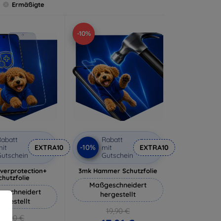
Ermäßigte
-10%
abatt
Rabatt
-10%
it
EXTRA10
mit
EXTRA10
utschein
Gutschein
lverprotection+
3mk Hammer Schutzfolie
chutzfolie
Maßgeschneidert
eschneidert
hergestellt
ergestellt
19,90 €
18,90 €