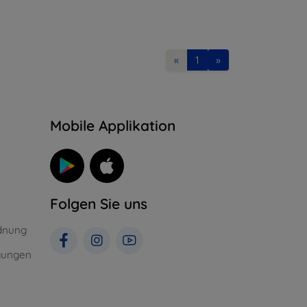
«
1
»
n
Mobile Applikation
Folgen Sie uns
dnung
gungen