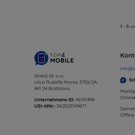
1
-
5
vo
Kont
info@t
Shield-Sk s.r.o.
Sc
Ulica Rudolfa Mocka 3750/2A
841 04 Bratislava
Montag
Online
Unternehmens-ID:
46701494
USt-IdNr.:
SK2023549671
Samsta
Offline