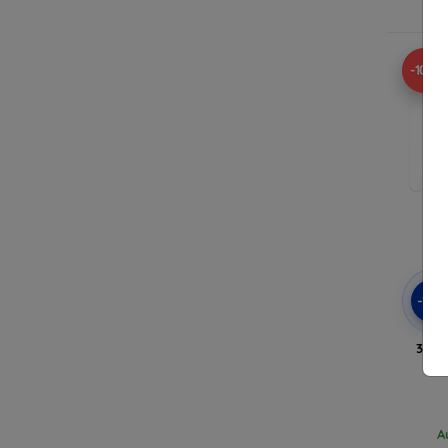
A
-10%
-10
3MK 
T
A