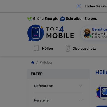
×
Laden Sie un
Grüne Energie
Schreiben Sie uns
Benötig
Hallo, wil
Online-Sho
Hüllen
Displayschutz
Katalog
Hül
FILTER
Lieferstatus
Hersteller