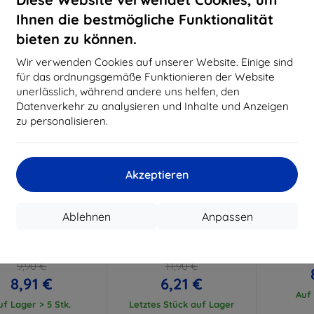
15,21 €
11,61 €
Ihnen die bestmögliche Funktionalität
uf Lager > 5 Stk.
Auf Lager > 5 Stk.
Auf L
bieten zu können.
-48%
-18%
Wir verwenden Cookies auf unserer Website. Einige sind
für das ordnungsgemäße Funktionieren der Website
unerlässlich, während andere uns helfen, den
Datenverkehr zu analysieren und Inhalte und Anzeigen
zu personalisieren.
Akzeptieren
Rabatt
Rabatt
R
%
-10%
-10%
mit
EXTRA10
mit
EXTRA10
m
Ablehnen
Anpassen
Gutschein
Gutschein
G
K Oppo A72 - 3mk
3MK FlexibleGlass Oppo A72
3MK Armo
Objektivschutz
Hybridglas
9,90 €
11,90 €
8,91 €
6,21 €
Auf 
uf Lager > 5 Stk.
Letztes Stück auf Lager