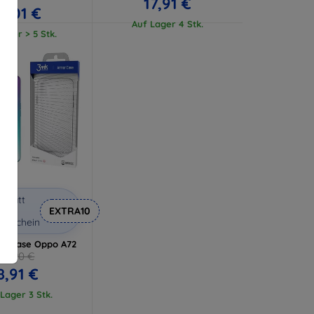
17,91 €
17,01 €
Auf Lager 4 Stk.
ager > 5 Stk.
abatt
it
EXTRA10
utschein
r Case Oppo A72
10,90 €
8,91 €
Lager 3 Stk.