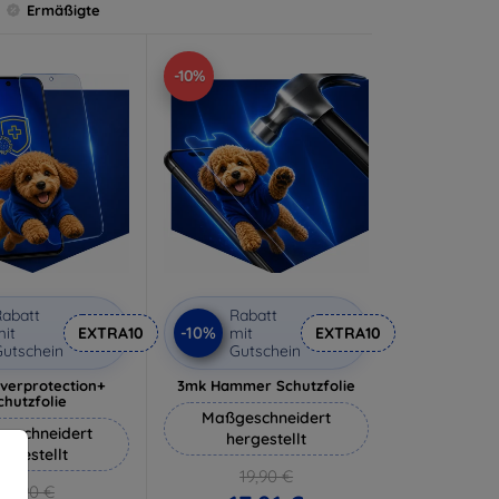
Ermäßigte
-10%
abatt
Rabatt
-10%
it
EXTRA10
mit
EXTRA10
utschein
Gutschein
lverprotection+
3mk Hammer Schutzfolie
chutzfolie
Maßgeschneidert
eschneidert
hergestellt
ergestellt
19,90 €
18,90 €