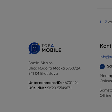
1
-
7
vo
Kont
info@t
Shield-Sk s.r.o.
Sc
Ulica Rudolfa Mocka 3750/2A
841 04 Bratislava
Montag
Online
Unternehmens-ID:
46701494
USt-IdNr.:
SK2023549671
Samsta
Offline