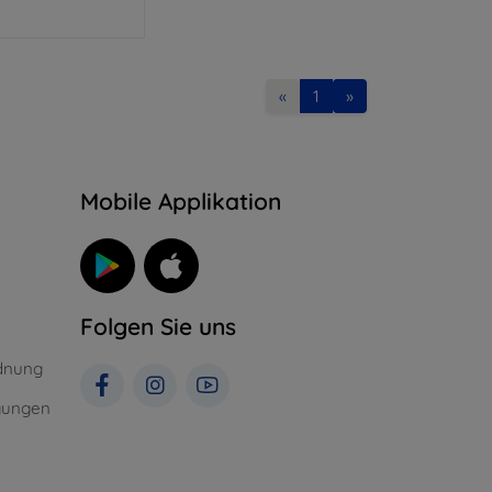
«
1
»
n
Mobile Applikation
Folgen Sie uns
dnung
gungen