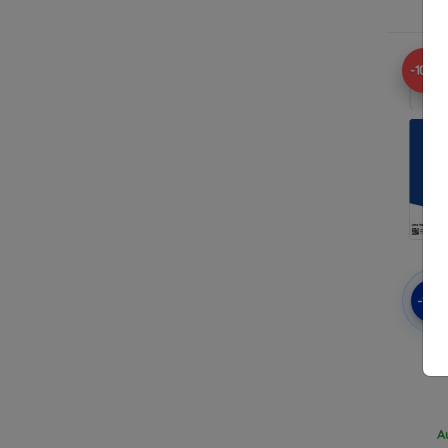
A
-10%
-10
3M
A