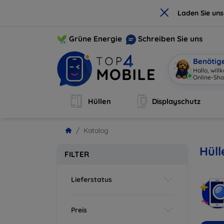
×
Laden Sie un
Grüne Energie
Schreiben Sie uns
Benötig
Hallo, wil
Online-Sho
Hüllen
Displayschutz
Katalog
Hül
FILTER
Lieferstatus
Preis