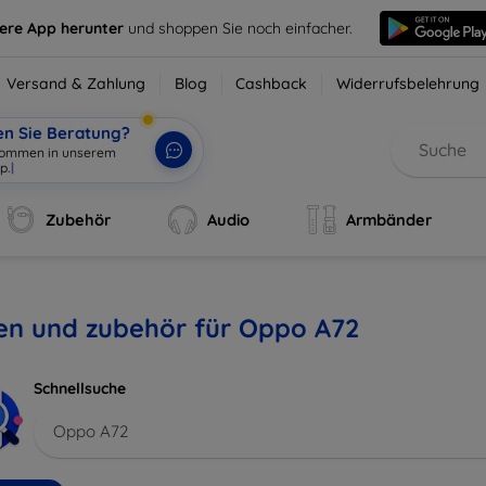
sere App herunter
und shoppen Sie noch einfacher.
Versand & Zahlung
Blog
Cashback
Widerrufsbelehrung
en Sie Beratung?
lkommen in unserem
p.
|
Zubehör
Audio
Armbänder
len und zubehör für Oppo A72
Schnellsuche
Oppo A72