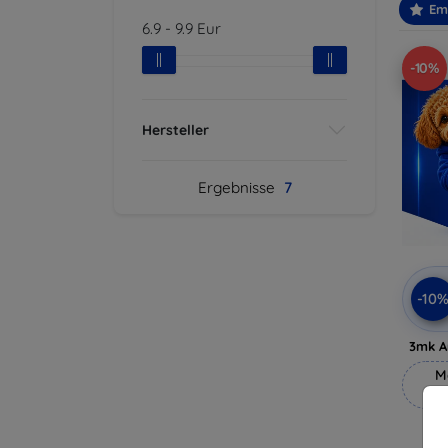
Em
6.9
-
9.9
Eur
-10%
Hersteller
Ergebnisse
7
-10
3mk A
M