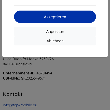
1
-
6
vom ganzen
6
.
«
1
»
Akzeptieren
Anpassen
Ablehnen
Shield-Sk s.r.o.
Ulica Rudolfa Mocka 3750/2A
841 04 Bratislava
Unternehmens-ID:
46701494
USt-IdNr.:
SK2023549671
Kontakt
info@top4mobile.eu