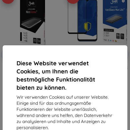
Rabatt
Rabatt
-10%
-10%
mit
EXTRA10
mit
EXTRA10
Gutschein
Gutschein
Diese Website verwendet
3MK Samsung Galaxy A50s
3MK Samsung Galaxy A50s Black
Cookies, um Ihnen die
Schwarz - 3mk NeoGlass
- 3mk HardGlass Max Lite
16,90 €
9,90 €
bestmögliche Funktionalität
15,21 €
8,91 €
bieten zu können.
Auf Lager > 5 Stk.
Auf Lager > 5 Stk.
Wir verwenden Cookies auf unserer Website.
Einige sind für das ordnungsgemäße
Funktionieren der Website unerlässlich,
während andere uns helfen, den Datenverkehr
zu analysieren und Inhalte und Anzeigen zu
personalisieren.