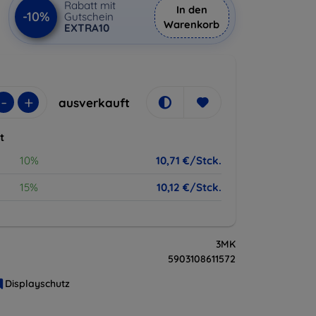
Rabatt mit
In den
-10%
Gutschein
Warenkorb
EXTRA10
-
+
ausverkauft
t
10%
10,71 €/Stck.
15%
10,12 €/Stck.
3MK
5903108611572
Displayschutz