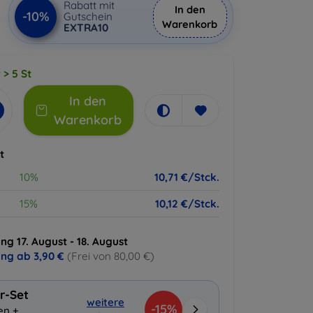
Rabatt mit
In den
-10%
Gutschein
Warenkorb
EXTRA10
 > 5 St
In den
Warenkorb
t
10%
10,71 €/Stck.
15%
10,12 €/Stck.
ng 17. August - 18. August
ung ab
3,90 €
(Frei von 80,00 €)
r-Set
weitere
-15%
en +