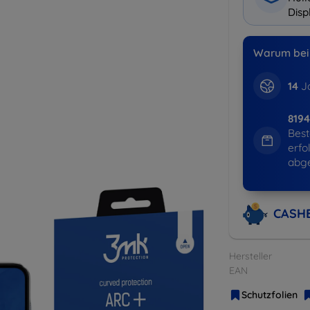
Disp
Warum bei 
14
Ja
8194
Best
erfo
abg
CASH
Hersteller
EAN
Schutzfolien