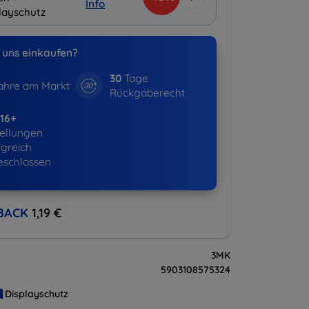
Info
layschutz
uns einkaufen?
30
Tage
hre am Markt
Rückgaberecht
16+
ellungen
lgreich
eschlossen
BACK
1,19 €
3MK
5903108575324
Displayschutz