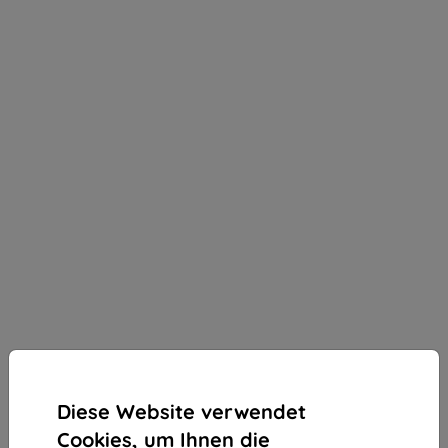
Diese Website verwendet
Cookies, um Ihnen die
Paperlike