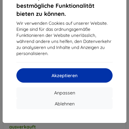
bestmögliche Funktionalität
Paperlike Screen Protector 2.1 - iPad Air 11" 2024
bieten zu können.
(PL2A-10-24)
Wir verwenden Cookies auf unserer Website.
Geeignet für:
Apple iPad Air 11
Einige sind für das ordnungsgemäße
Funktionieren der Website unerlässlich,
Papierähnliche Oberfläche, präzises Schreiben mit Apple
während andere uns helfen, den Datenverkehr
Pencil und zuverlässiger Displayschutz für iPad Air 11.
zu analysieren und Inhalte und Anzeigen zu
Schweizer Polymere und Nanodots, 2 Stk.
personalisieren.
Produktbeschreibung
52,90 €
47,61 €
Akzeptieren
ohne MWSt
40,01 €
Anpassen
In den
Rabatt mit Gutschein
-10%
Ablehnen
EXTRA10
Warenkorb
ausverkauft