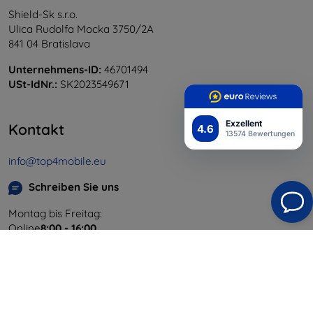
Shield-Sk s.r.o.
Ulica Rudolfa Mocka 3750/2A
841 04 Bratislava
Unternehmens-ID:
46701494
USt-IdNr.:
SK2023549671
Exzellent
Kontakt
4.6
13574 Bewertungen
info@top4mobile.eu
Schreiben Sie uns
Montag bis Freitag:
Online
8:00 - 16:00
Samstag und Sonntag:
Offline