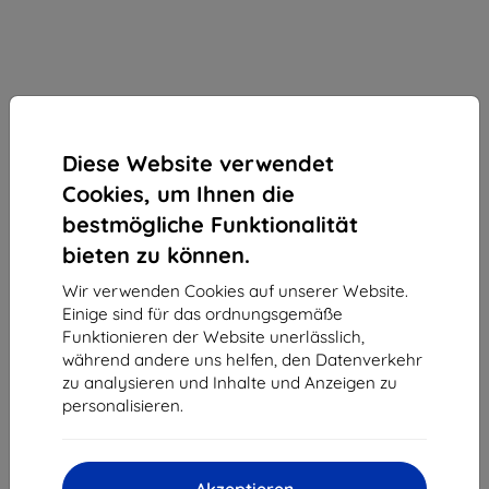
Diese Website verwendet
Cookies, um Ihnen die
bestmögliche Funktionalität
bieten zu können.
Wir verwenden Cookies auf unserer Website.
Schutzfolie mobilneT - Ochranná fólia Sony Xperia
Einige sind für das ordnungsgemäße
E3 matná, antireflexná
Funktionieren der Website unerlässlich,
Geeignet für:
Sony Xperia E3
während andere uns helfen, den Datenverkehr
zu analysieren und Inhalte und Anzeigen zu
Ochranná antireflexná fólia pre telefóny Sony Xperia E3.
personalisieren.
Jednoduchá aplikácia i odstránenie. Po odstránení
nezanecháva trvalé stopy na displeji. Súčasťou balenia
čistiaca handrička.