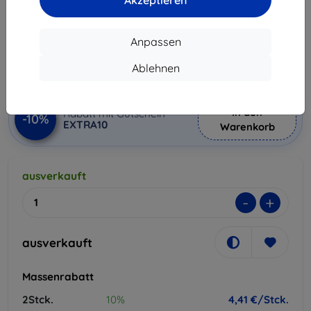
Akzeptieren
Produktbeschreibung
4,90 €
Anpassen
4,41 €
Ablehnen
ohne MWSt
3,71 €
In den
Rabatt mit Gutschein
-10%
EXTRA10
Warenkorb
ausverkauft
-
+
ausverkauft
Massenrabatt
2Stck.
10%
4,41 €/Stck.