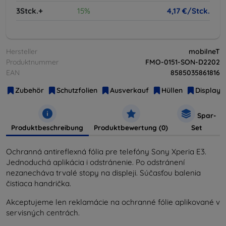
3Stck.+
15%
4,17 €/Stck.
Hersteller
mobilneT
Produktnummer
FMO-0151-SON-D2202
EAN
8585035861816
Zubehör
Schutzfolien
Ausverkauf
Hüllen
Displays
Spar-
Produktbeschreibung
Produktbewertung (0)
Set
Ochranná antireflexná fólia pre telefóny Sony Xperia E3.
Jednoduchá aplikácia i odstránenie. Po odstránení
nezanecháva trvalé stopy na displeji. Súčasťou balenia
čistiaca handrička.
Akceptujeme len reklamácie na ochranné fólie aplikované v
servisných centrách.