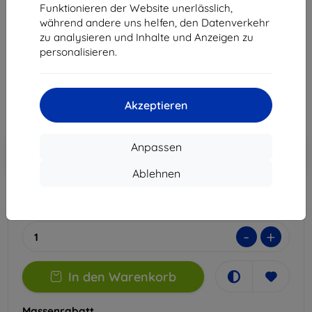
Funktionieren der Website unerlässlich,
Geeignet für:
Uni
während andere uns helfen, den Datenverkehr
zu analysieren und Inhalte und Anzeigen zu
Produktbeschreibung
personalisieren.
13,90 €
12,51 €
Akzeptieren
ohne MWSt
10,51 €
In den
Anpassen
Rabatt mit Gutschein
-10%
EXTRA10
Warenkorb
Ablehnen
Auf Lager 5 Stk.
-
+
In den Warenkorb
Massenrabatt