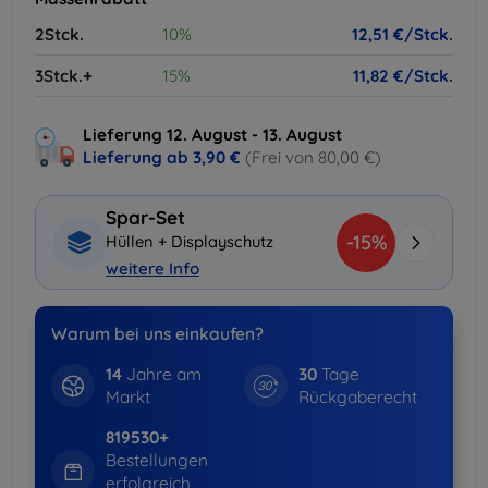
2Stck.
10%
12,51 €/Stck.
3Stck.+
15%
11,82 €/Stck.
Lieferung 12. August - 13. August
Lieferung ab
3,90 €
(Frei von 80,00 €)
Spar-Set
-15%
Hüllen + Displayschutz
weitere Info
Warum bei uns einkaufen?
14
Jahre am
30
Tage
Markt
Rückgaberecht
819530+
Bestellungen
erfolgreich