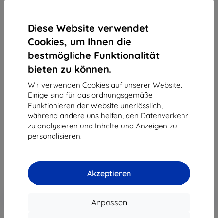
Diese Website verwendet
Cookies, um Ihnen die
bestmögliche Funktionalität
3MK Silver Protect+ Huawei P50 Pro 5G
bieten zu können.
antibakterielle Folie zur Nassapplikation
Wir verwenden Cookies auf unserer Website.
(5903108383318)
Einige sind für das ordnungsgemäße
Geeignet für:
Huawei P50 Pro
Funktionieren der Website unerlässlich,
während andere uns helfen, den Datenverkehr
Produktbeschreibung
zu analysieren und Inhalte und Anzeigen zu
12,90 €
personalisieren.
11,61 €
ohne MWSt
9,76 €
Akzeptieren
In den
Rabatt mit Gutschein
-10%
EXTRA10
Anpassen
Warenkorb