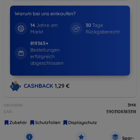
Warum bei uns einkaufen?
14
Jahre am
30
Tage
Markt
Rückgaberecht
819365+
Bestellungen
erfolgreich
abgeschlossen
CASHBACK
1,29 €
Hersteller
3MK
EAN
5903108383318
Zubehör
Schutzfolien
Displayschutz
Spar-