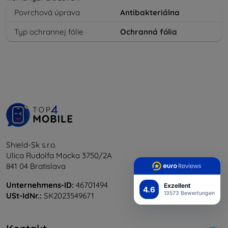
Povrchová úprava
Antibakteriálna
Typ ochrannej fólie
Ochranná fólia
Shield-Sk s.r.o.
Ulica Rudolfa Mocka 3750/2A
841 04 Bratislava
Unternehmens-ID:
46701494
Exzellent
4.6
13573 Bewertungen
USt-IdNr.:
SK2023549671