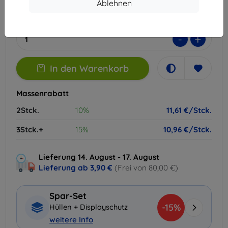
Ablehnen
Extern Lager > 5 St
-
+
In den Warenkorb
Massenrabatt
2Stck.
10%
11,61 €/Stck.
3Stck.+
15%
10,96 €/Stck.
Lieferung 14. August - 17. August
Lieferung ab
3,90 €
(Frei von 80,00 €)
Spar-Set
-15%
Hüllen + Displayschutz
weitere Info