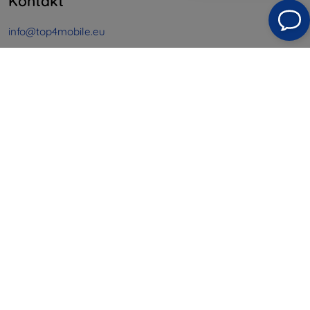
Kontakt
info@top4mobile.eu
Schreiben Sie uns
Montag bis Freitag:
Online
8:00 - 16:00
Samstag und Sonntag:
Offline
Einkaufen
Versand & Zahlung
Blog
Cashback
Widerrufsbelehrung