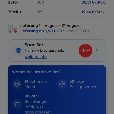
2Stck.
10%
20,61 €/Stck.
3Stck.+
15%
19,46 €/Stck.
Lieferung 14. August - 17. August
Lieferung ab
3,90 €
(Frei von 80,00 €)
Spar-Set
-15%
Hüllen + Displayschutz
weitere Info
Warum bei uns einkaufen?
14
Jahre am
30
Tage
Markt
Rückgaberecht
819987+
Bestellungen
erfolgreich
abgeschlossen