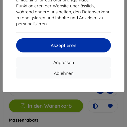
Tab K9
Funktionieren der Website unerlässlich,
Geeignet für:
Lenovo Tab K9
während andere uns helfen, den Datenverkehr
zu analysieren und Inhalte und Anzeigen zu
22,90 €
personalisieren.
20,61 €
ohne MWSt
17,32 €
Akzeptieren
In den
Rabatt mit Gutschein
-10%
EXTRA10
Warenkorb
Anpassen
Ablehnen
Auf Lager > 5 Stk.
-
+
In den Warenkorb
Massenrabatt