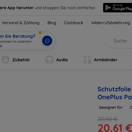
sere App herunter
und shoppen Sie noch einfacher.
Versand & Zahlung
Blog
Cashback
Widerrufsbelehrung
en Sie Beratung?
lkommen in unserem
p.
|
Zubehör
Audio
Armbänder
Schutzfoli
OnePlus Pa
Geeignet für:
O
22,90 €
20,61 