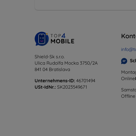
Kont
info@t
Shield-Sk s.r.o.
Sc
Ulica Rudolfa Mocka 3750/2A
841 04 Bratislava
Montag
Online
Unternehmens-ID:
46701494
USt-IdNr.:
SK2023549671
Samsta
Offline