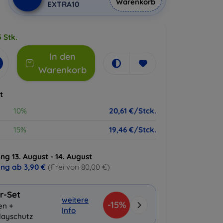
Warenkorb
EXTRA10
 Stk.
In den
Warenkorb
t
10%
20,61 €/Stck.
15%
19,46 €/Stck.
ng 13. August - 14. August
ung ab
3,90 €
(Frei von 80,00 €)
r-Set
weitere
-15%
en +
Info
layschutz