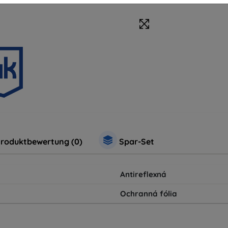
roduktbewertung (0)
Spar-Set
Antireflexná
Ochranná fólia