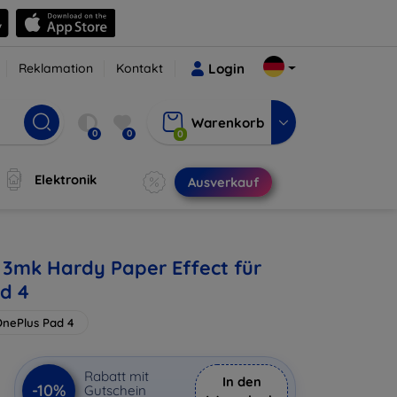
Reklamation
Kontakt
Login
Warenkorb
0
0
0
Elektronik
Ausverkauf
e 3mk Hardy Paper Effect für
d 4
nePlus Pad 4
€
Rabatt mit
In den
-10%
Gutschein