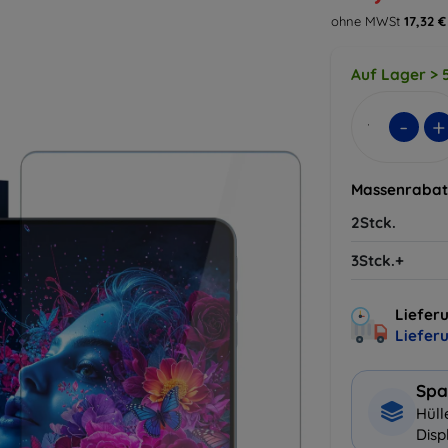
ohne MWSt
17,32 €
Auf Lager > 5
-
+
Massenrabat
2Stck.
3Stck.+
Lieferu
Liefer
Spa
Hüll
Disp