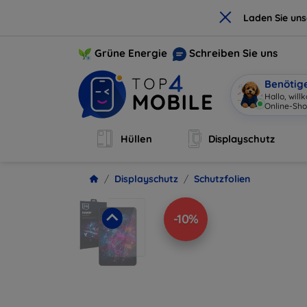
×
Laden Sie un
Grüne Energie
Schreiben Sie uns
Benötig
Hallo, wil
Online-Sho
Hüllen
Displayschutz
Displayschutz
Schutzfolien
-10%