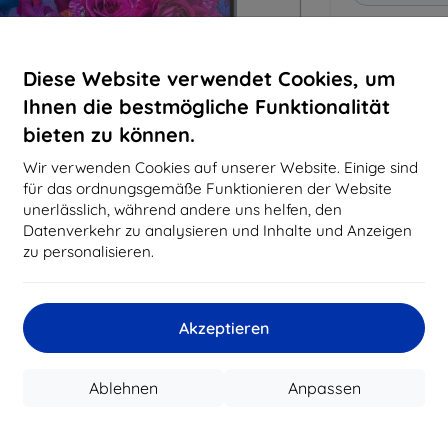
Warum bei 
Diese Website verwendet Cookies, um
14
Ja
Ihnen die bestmögliche Funktionalität
bieten zu können.
8194
Best
Wir verwenden Cookies auf unserer Website. Einige sind
erfo
für das ordnungsgemäße Funktionieren der Website
abg
unerlässlich, während andere uns helfen, den
Datenverkehr zu analysieren und Inhalte und Anzeigen
zu personalisieren.
CASH
Akzeptieren
Hersteller
Produktnummer
EAN
Ablehnen
Anpassen
Schutzfolien