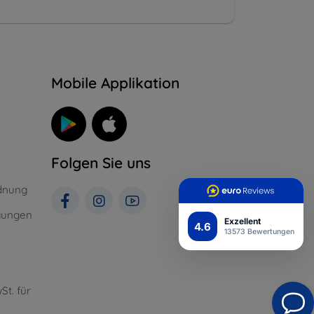
n
Mobile Applikation
Folgen Sie uns
dnung
gungen
Exzellent
4.6
13573 Bewertungen
St. für