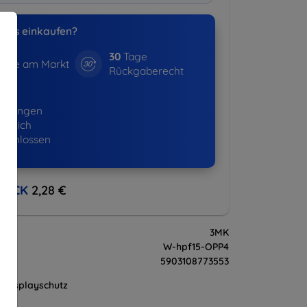
uns einkaufen?
30
Tage
hre am Markt
Rückgaberecht
16+
ellungen
lgreich
eschlossen
BACK
2,28 €
3MK
W-hpf15-OPP4
5903108773553
Displayschutz