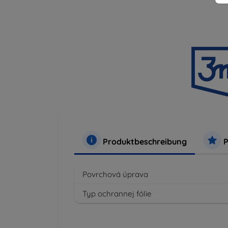
Produktbeschreibung
P
Povrchová úprava
Typ ochrannej fólie