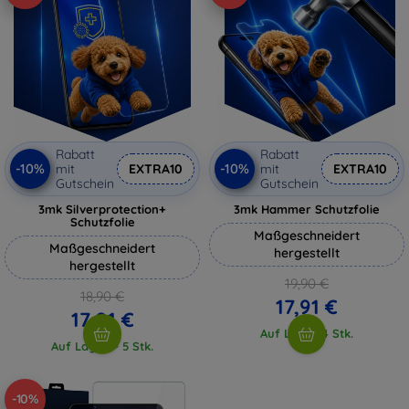
Rabatt
Rabatt
-10%
-10%
mit
EXTRA10
mit
EXTRA10
Gutschein
Gutschein
3mk Silverprotection+
3mk Hammer Schutzfolie
Schutzfolie
Maßgeschneidert
Maßgeschneidert
hergestellt
hergestellt
19,90 €
18,90 €
17,91 €
17,01 €
Auf Lager 4 Stk.
Auf Lager > 5 Stk.
-10%