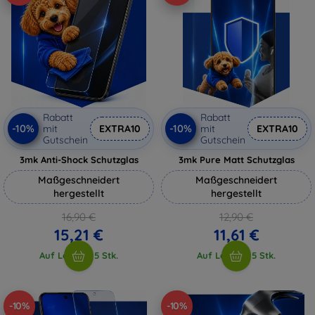
Rabatt
Rabatt
-10%
-10%
mit
EXTRA10
mit
EXTRA10
Gutschein
Gutschein
3mk Anti-Shock Schutzglas
3mk Pure Matt Schutzglas
Maßgeschneidert
Maßgeschneidert
hergestellt
hergestellt
16,90 €
12,90 €
15,21 €
11,61 €
Auf Lager > 5 Stk.
Auf Lager > 5 Stk.
-10%
-10%