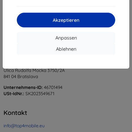
1
-
5
vom ganzen
5
.
«
1
»
Akzeptieren
Anpassen
Ablehnen
Shield-Sk s.r.o.
Ulica Rudolfa Mocka 3750/2A
841 04 Bratislava
Unternehmens-ID:
46701494
USt-IdNr.:
SK2023549671
Kontakt
info@top4mobile.eu