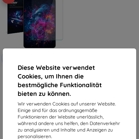
Rabatt
-10%
mit
EXTRA10
Gutschein
Diese Website verwendet
Schutzfolie 3mk Hardy Paper
Cookies, um Ihnen die
Effect für OnePlus Pad 4
22,90 €
bestmögliche Funktionalität
20,61 €
bieten zu können.
Auf Lager > 5 Stk.
Wir verwenden Cookies auf unserer Website.
Einige sind für das ordnungsgemäße
Funktionieren der Website unerlässlich,
während andere uns helfen, den Datenverkehr
zu analysieren und Inhalte und Anzeigen zu
personalisieren.