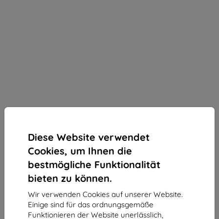
Diese Website verwendet
Cookies, um Ihnen die
bestmögliche Funktionalität
bieten zu können.
Wir verwenden Cookies auf unserer Website.
Antimikrobielle Folie 3MK SilverProtection+ für
Einige sind für das ordnungsgemäße
Motorola Moto G87
Funktionieren der Website unerlässlich,