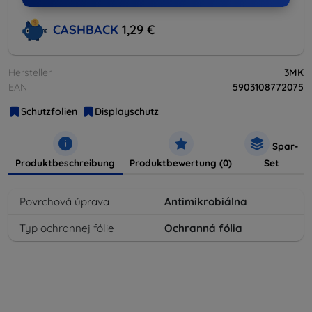
CASHBACK
1,29 €
Hersteller
3MK
EAN
5903108772075
Schutzfolien
Displayschutz
Spar-
Produktbeschreibung
Produktbewertung (0)
Set
Povrchová úprava
Antimikrobiálna
Typ ochrannej fólie
Ochranná fólia