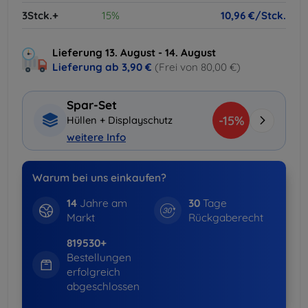
3Stck.+
15%
10,96 €/Stck.
Lieferung 13. August - 14. August
Lieferung ab
3,90 €
(Frei von 80,00 €)
Spar-Set
-15%
Hüllen + Displayschutz
weitere Info
Warum bei uns einkaufen?
14
Jahre am
30
Tage
Markt
Rückgaberecht
819530+
Bestellungen
erfolgreich
abgeschlossen