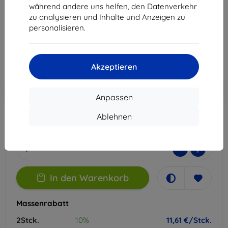
Geeignet für:
Motorola Moto G87
während andere uns helfen, den Datenverkehr
zu analysieren und Inhalte und Anzeigen zu
12,90 €
personalisieren.
11,61 €
ohne MWSt
9,76 €
Akzeptieren
In den
Rabatt mit Gutschein
-10%
EXTRA10
Warenkorb
Anpassen
Ablehnen
Auf Lager > 5 Stk.
-
+
In den Warenkorb
Massenrabatt
2Stck.
10%
11,61 €/Stck.