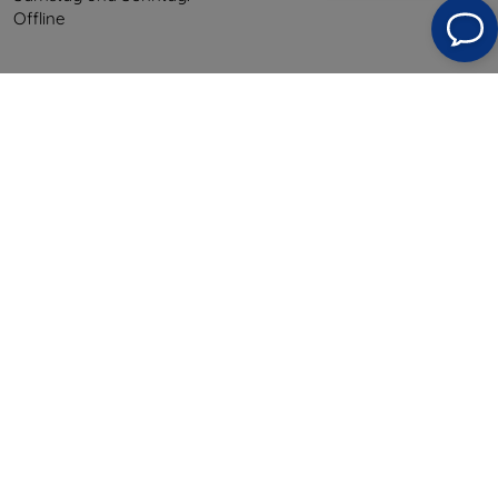
Offline
Einkaufen
Versand & Zahlung
Blog
Cashback
Widerrufsbelehrung
Reklamation
Kontakt
Information
Unsere Marken
Ihre Cookies