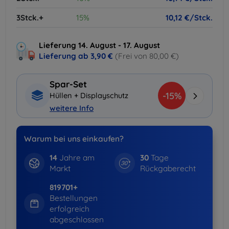
3Stck.+
15%
10,12 €/Stck.
Lieferung 14. August - 17. August
Lieferung ab
3,90 €
(Frei von 80,00 €)
Spar-Set
-15%
Hüllen + Displayschutz
weitere Info
Warum bei uns einkaufen?
14
Jahre am
30
Tage
Markt
Rückgaberecht
819701+
Bestellungen
erfolgreich
abgeschlossen