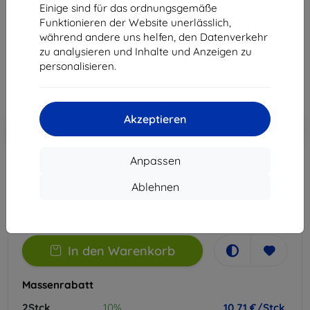
Einige sind für das ordnungsgemäße
Geeignet für:
Sony Xperia XA2
Funktionieren der Website unerlässlich,
während andere uns helfen, den Datenverkehr
11,90 €
zu analysieren und Inhalte und Anzeigen zu
10,71 €
personalisieren.
ohne MWSt
9,00 €
Akzeptieren
In den
Rabatt mit Gutschein
-10%
EXTRA10
Warenkorb
Anpassen
Auf Lager > 5 Stk.
Ablehnen
-
+
In den Warenkorb
Massenrabatt
2Stck.
10%
10,71 €/Stck.