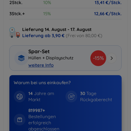
2Stck.
10%
13,41 €/Stck.
3Stck.+
15%
12,66 €/Stck.
Lieferung 14. August - 17. August
Lieferung ab
3,90 €
(Frei von 80,00 €)
Spar-Set
-15%
Hüllen + Displayschutz
weitere Info
Warum bei uns einkaufen?
14
Jahre am
30
Tage
Markt
Rückgaberecht
819987+
Bestellungen
erfolgreich
abgeschlossen