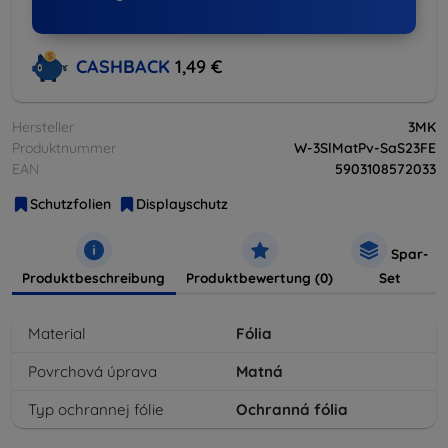
CASHBACK
1,49 €
Hersteller
3MK
Produktnummer
W-3SlMatPv-SaS23FE
EAN
5903108572033
Schutzfolien
Displayschutz
Spar-
Produktbeschreibung
Produktbewertung (0)
Set
Material
Fólia
Povrchová úprava
Matná
Typ ochrannej fólie
Ochranná fólia