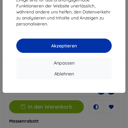
Galaxy S23 FE
Funktionieren der Website unerlässlich,
Geeignet für:
Samsung Galaxy S23 FE
während andere uns helfen, den Datenverkehr
zu analysieren und Inhalte und Anzeigen zu
14,90 €
personalisieren.
13,41 €
ohne MWSt
11,27 €
Akzeptieren
In den
Rabatt mit Gutschein
-10%
EXTRA10
Warenkorb
Anpassen
Ablehnen
Auf Lager 2 Stk.
-
+
In den Warenkorb
Massenrabatt