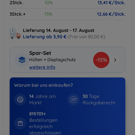
2Stck.
10%
13,41 €/Stck.
3Stck.+
15%
12,66 €/Stck.
Lieferung 14. August - 17. August
Lieferung ab
3,90 €
(Frei von 80,00 €)
Spar-Set
-15%
Hüllen + Displayschutz
weitere Info
Warum bei uns einkaufen?
14
Jahre am
30
Tage
Markt
Rückgaberecht
819701+
Bestellungen
erfolgreich
abgeschlossen