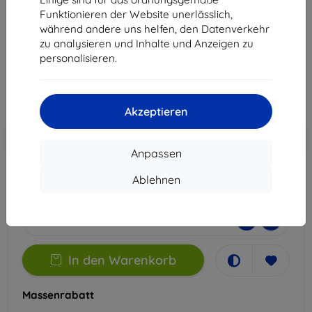
Galaxy S21 Ultra 5G
Funktionieren der Website unerlässlich,
Geeignet für:
Samsung Galaxy S21 Ultra
während andere uns helfen, den Datenverkehr
zu analysieren und Inhalte und Anzeigen zu
14,90 €
personalisieren.
13,41 €
ohne MWSt
11,27 €
Akzeptieren
In den
Rabatt mit Gutschein
-10%
EXTRA10
Warenkorb
Anpassen
Ablehnen
Auf Lager > 5 Stk.
-
+
In den Warenkorb
Massenrabatt