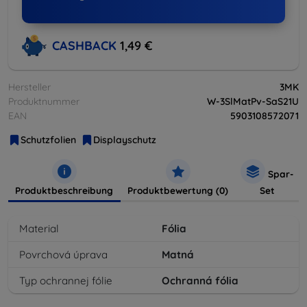
CASHBACK
1,49 €
Hersteller
3MK
Produktnummer
W-3SlMatPv-SaS21U
EAN
5903108572071
Schutzfolien
Displayschutz
Spar-
Produktbeschreibung
Produktbewertung (0)
Set
Material
Fólia
Povrchová úprava
Matná
Typ ochrannej fólie
Ochranná fólia