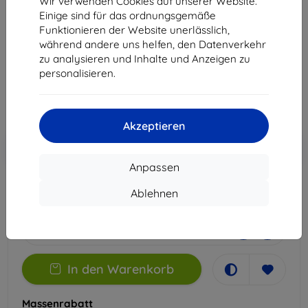
Wir verwenden Cookies auf unserer Website.
Galaxy M55
Einige sind für das ordnungsgemäße
Funktionieren der Website unerlässlich,
Geeignet für:
Samsung Galaxy M55
während andere uns helfen, den Datenverkehr
zu analysieren und Inhalte und Anzeigen zu
14,90 €
personalisieren.
13,41 €
ohne MWSt
11,27 €
Akzeptieren
In den
Rabatt mit Gutschein
-10%
EXTRA10
Warenkorb
Anpassen
Ablehnen
Auf Lager > 5 Stk.
-
+
In den Warenkorb
Massenrabatt