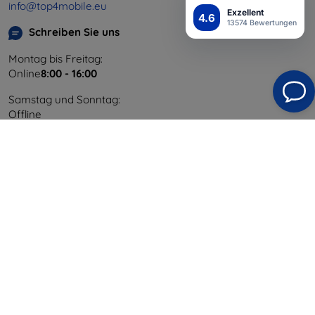
info@top4mobile.eu
Exzellent
4.6
13574 Bewertungen
Schreiben Sie uns
Montag bis Freitag:
Online
8:00 - 16:00
Samstag und Sonntag:
Offline
Einkaufen
Versand & Zahlung
Blog
Cashback
Widerrufsbelehrung
Reklamation