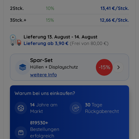
2Stck.
10%
13,41 €/Stck.
3Stck.+
15%
12,66 €/Stck.
Lieferung 13. August - 14. August
Lieferung ab
3,90 €
(Frei von 80,00 €)
Spar-Set
-15%
Hüllen + Displayschutz
weitere Info
Warum bei uns einkaufen?
14
Jahre am
30
Tage
Markt
Rückgaberecht
819530+
Bestellungen
erfolgreich