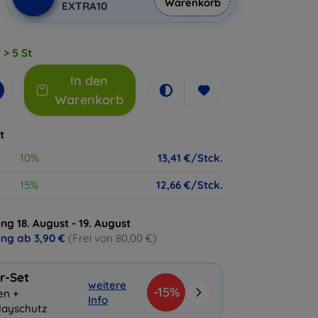
Warenkorb
EXTRA10
 > 5 St
In den
Warenkorb
t
10%
13,41 €/Stck.
15%
12,66 €/Stck.
ng 18. August - 19. August
ung ab
3,90 €
(Frei von 80,00 €)
r-Set
weitere
-15%
en +
Info
layschutz