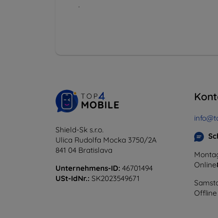
.
Kont
info@t
Shield-Sk s.r.o.
Sc
Ulica Rudolfa Mocka 3750/2A
841 04 Bratislava
Montag
Online
Unternehmens-ID:
46701494
USt-IdNr.:
SK2023549671
Samsta
Offline