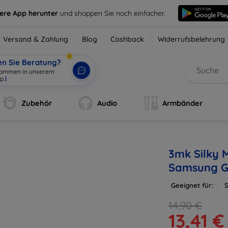
sere App herunter
und shoppen Sie noch einfacher.
Versand & Zahlung
Blog
Cashback
Widerrufsbelehrung
en Sie Beratung?
lkommen in unserem
p.
|
Zubehör
Audio
Armbänder
3mk Silky M
Samsung G
Geeignet für:
14,90 €
13,41 €