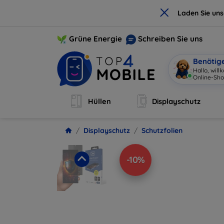
×
Laden Sie un
Grüne Energie
Schreiben Sie uns
Benötig
Hallo, wil
Online-Sho
Hüllen
Displayschutz
Displayschutz
Schutzfolien
-10%