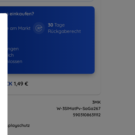
uns einkaufen?
30
Tage
hre am Markt
Rückgaberecht
530+
ellungen
lgreich
eschlossen
BACK
1,49 €
3MK
W-3SlMatPv-SaGa267
5903108631112
Displayschutz