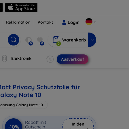
Reklamation
Kontakt
Login
Warenkorb
0
0
0
Elektronik
Ausverkauf
att Privacy Schutzfolie für
alaxy Note 10
Samsung Galaxy Note 10
Rabatt mit
In den
-10%
Gutschein