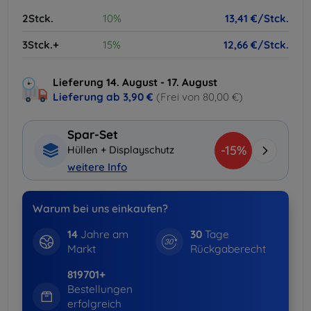
2Stck.
10%
13,41 €/Stck.
3Stck.+
15%
12,66 €/Stck.
Lieferung 14. August - 17. August
Lieferung ab
3,90 €
(Frei von 80,00 €)
Spar-Set
-15%
Hüllen + Displayschutz
weitere Info
Warum bei uns einkaufen?
14
Jahre am
30
Tage
Markt
Rückgaberecht
819701+
Bestellungen
erfolgreich