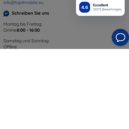
info@top4mobile.eu
Exzellent
4.6
13575 Bewertungen
Schreiben Sie uns
Montag bis Freitag:
Online
8:00 - 16:00
Samstag und Sonntag:
Offline
Einkaufen
Versand & Zahlung
Blog
Cashback
Widerrufsbelehrung
Reklamation