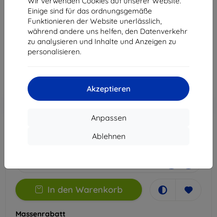
Wir verwenden Cookies auf unserer Website.
Galaxy A25 5G
Einige sind für das ordnungsgemäße
Funktionieren der Website unerlässlich,
Geeignet für:
Samsung Galaxy A25
während andere uns helfen, den Datenverkehr
zu analysieren und Inhalte und Anzeigen zu
14,90 €
personalisieren.
13,41 €
ohne MWSt
11,27 €
Akzeptieren
In den
Rabatt mit Gutschein
-10%
EXTRA10
Warenkorb
Anpassen
Ablehnen
Auf Lager 5 Stk.
-
+
In den Warenkorb
Massenrabatt