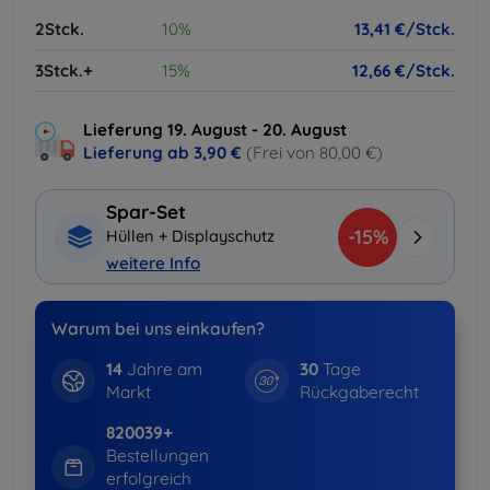
2Stck.
10%
13,41 €/Stck.
3Stck.+
15%
12,66 €/Stck.
Lieferung 19. August - 20. August
Lieferung ab
3,90 €
(Frei von 80,00 €)
Spar-Set
-15%
Hüllen + Displayschutz
weitere Info
Warum bei uns einkaufen?
14
Jahre am
30
Tage
Markt
Rückgaberecht
820039+
Bestellungen
erfolgreich