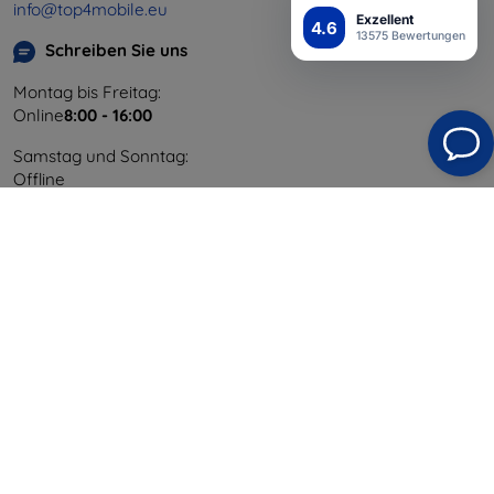
info@top4mobile.eu
Exzellent
4.6
13575 Bewertungen
Schreiben Sie uns
Montag bis Freitag:
Online
8:00 - 16:00
Samstag und Sonntag:
Offline
Einkaufen
Versand & Zahlung
Blog
Cashback
Widerrufsbelehrung
Reklamation