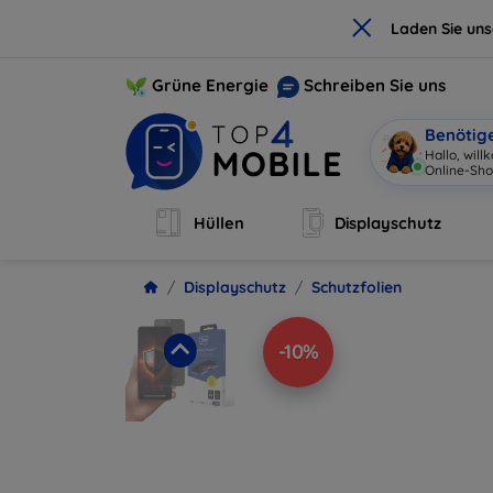
×
Laden Sie un
Grüne Energie
Schreiben Sie uns
Benötig
Hallo, wil
Online-Sho
Hüllen
Displayschutz
Displayschutz
Schutzfolien
-10%