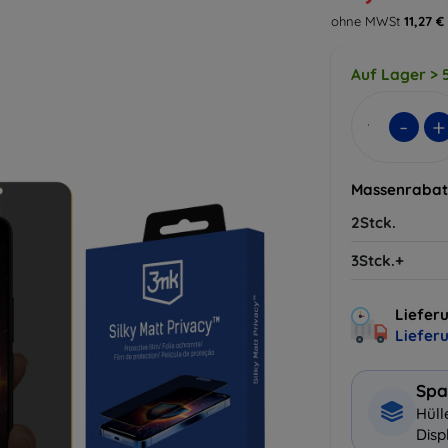
ohne MWSt
11,27 €
Auf Lager > 5
-
+
Massenrabat
2Stck.
3Stck.+
Lieferu
Liefer
Spa
Hüll
Disp