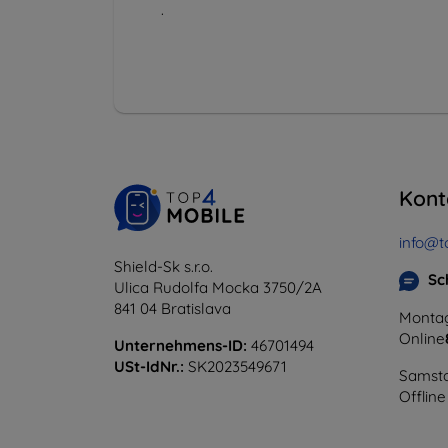
.
Kont
info@t
Shield-Sk s.r.o.
Sc
Ulica Rudolfa Mocka 3750/2A
841 04 Bratislava
Montag
Online
Unternehmens-ID:
46701494
USt-IdNr.:
SK2023549671
Samsta
Offline