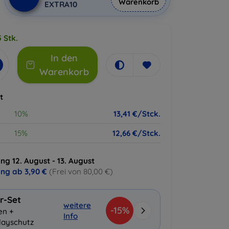
Warenkorb
EXTRA10
 Stk.
In den
Warenkorb
t
10%
13,41 €/Stck.
15%
12,66 €/Stck.
ng 12. August - 13. August
ung ab
3,90 €
(Frei von 80,00 €)
r-Set
weitere
-15%
en +
Info
layschutz