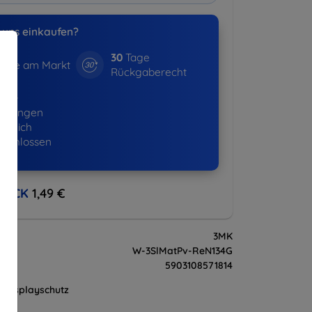
uns einkaufen?
30
Tage
hre am Markt
Rückgaberecht
365+
ellungen
lgreich
eschlossen
BACK
1,49 €
3MK
W-3SlMatPv-ReN134G
5903108571814
Displayschutz