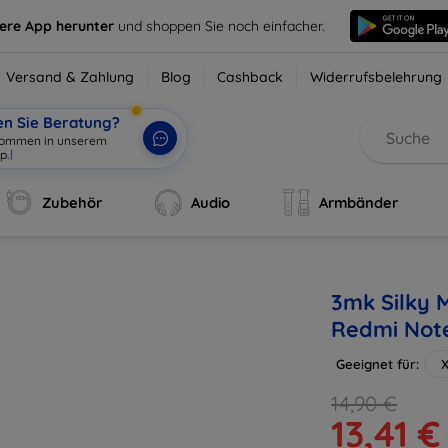
sere App herunter
und shoppen Sie noch einfacher.
Versand & Zahlung
Blog
Cashback
Widerrufsbelehrung
en Sie Beratung?
lkommen in unserem
p.
|
Zubehör
Audio
Armbänder
3mk Silky M
Redmi Note
Geeignet für:
X
14,90 €
13,41 €