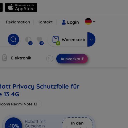
Reklamation
Kontakt
Login
Warenkorb
0
0
0
Elektronik
Ausverkauf
att Privacy Schutzfolie für
 13 4G
iaomi Redmi Note 13
Rabatt mit
In den
-10%
Gutschein