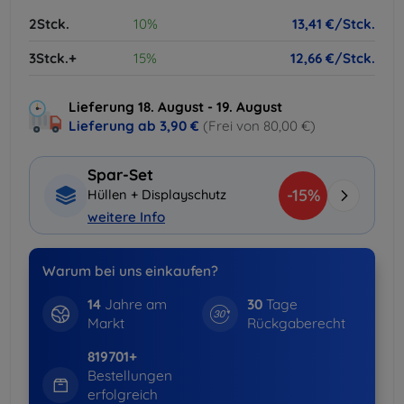
2Stck.
10%
13,41 €/Stck.
3Stck.+
15%
12,66 €/Stck.
Lieferung 18. August - 19. August
Lieferung ab
3,90 €
(Frei von 80,00 €)
Spar-Set
-15%
Hüllen + Displayschutz
weitere Info
Warum bei uns einkaufen?
14
Jahre am
30
Tage
Markt
Rückgaberecht
819701+
Bestellungen
erfolgreich