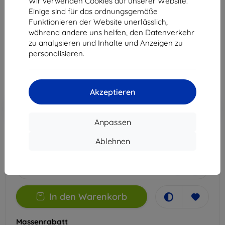
Wir verwenden Cookies auf unserer Website.
12 Pro
Einige sind für das ordnungsgemäße
Funktionieren der Website unerlässlich,
Geeignet für:
Xiaomi Redmi Note 12 Pro
während andere uns helfen, den Datenverkehr
zu analysieren und Inhalte und Anzeigen zu
14,90 €
personalisieren.
13,41 €
ohne MWSt
11,27 €
Akzeptieren
In den
Rabatt mit Gutschein
-10%
EXTRA10
Warenkorb
Anpassen
Ablehnen
Extern Lager > 5 St
-
+
In den Warenkorb
Massenrabatt