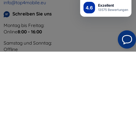
info@top4mobile.eu
Exzellent
4.6
13575 Bewertungen
Schreiben Sie uns
Montag bis Freitag:
Online
8:00 - 16:00
Samstag und Sonntag:
Offline
Einkaufen
Versand & Zahlung
Blog
Cashback
Widerrufsbelehrung
Reklamation