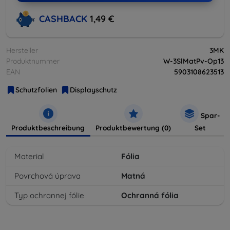
CASHBACK
1,49 €
Hersteller
3MK
Produktnummer
W-3SlMatPv-Op13
EAN
5903108623513
Schutzfolien
Displayschutz
Spar-
Produktbeschreibung
Produktbewertung (0)
Set
Material
Fólia
Povrchová úprava
Matná
Typ ochrannej fólie
Ochranná fólia