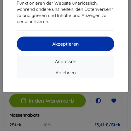
Geeignet für:
OnePlus 13
Funktionieren der Website unerlässlich,
während andere uns helfen, den Datenverkehr
14,90 €
zu analysieren und Inhalte und Anzeigen zu
13,41 €
personalisieren.
ohne MWSt
11,27 €
Akzeptieren
In den
Rabatt mit Gutschein
-10%
EXTRA10
Warenkorb
Anpassen
Ablehnen
Auf Lager > 5 Stk.
-
+
In den Warenkorb
Massenrabatt
2Stck.
10%
13,41 €/Stck.