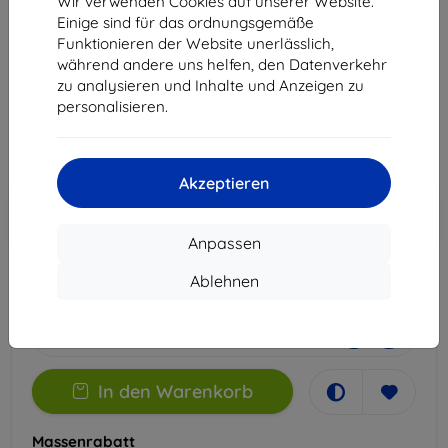
Wir verwenden Cookies auf unserer Website.
X7 Ultra
Einige sind für das ordnungsgemäße
Funktionieren der Website unerlässlich,
Geeignet für:
Oppo Find X7 Ultra
während andere uns helfen, den Datenverkehr
zu analysieren und Inhalte und Anzeigen zu
14,90 €
personalisieren.
13,41 €
ohne MWSt
11,27 €
Akzeptieren
In den
Rabatt mit Gutschein
-10%
EXTRA10
Warenkorb
Anpassen
Ablehnen
Extern Lager > 5 St
-
+
In den Warenkorb
Massenrabatt