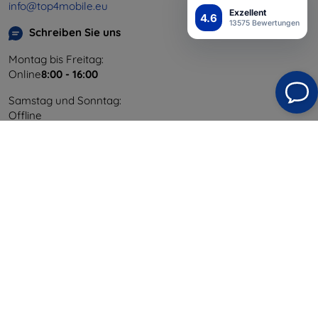
info@top4mobile.eu
Exzellent
4.6
13575 Bewertungen
Schreiben Sie uns
Montag bis Freitag:
Online
8:00 - 16:00
Samstag und Sonntag:
Offline
Einkaufen
Versand & Zahlung
Blog
Cashback
Widerrufsbelehrung
Reklamation