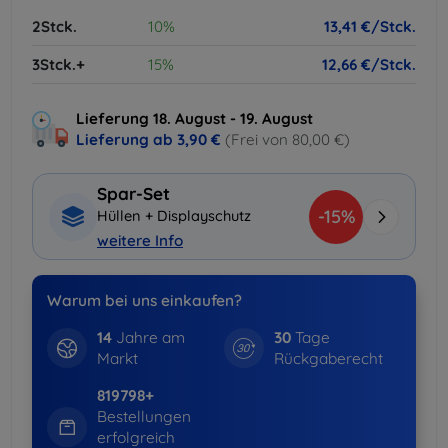
2Stck.
10%
13,41 €/Stck.
3Stck.+
15%
12,66 €/Stck.
Lieferung 18. August - 19. August
Lieferung ab
3,90 €
(Frei von 80,00 €)
Spar-Set
-15%
Hüllen + Displayschutz
weitere Info
Warum bei uns einkaufen?
14
Jahre am
30
Tage
Markt
Rückgaberecht
819798+
Bestellungen
erfolgreich