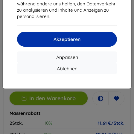
während andere uns helfen, den Datenverkehr
12,90 €
zu analysieren und Inhalte und Anzeigen zu
11,61 €
personalisieren.
ohne MWSt
9,76 €
Akzeptieren
In den
Rabatt mit Gutschein
-10%
EXTRA10
Warenkorb
Anpassen
Ablehnen
Auf Lager > 5 Stk.
-
+
In den Warenkorb
Massenrabatt
2Stck.
10%
11,61 €/Stck.