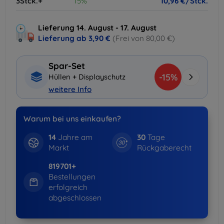
3Stck.+
15%
10,96 €/Stck.
Lieferung 14. August - 17. August
Lieferung ab
3,90 €
(Frei von 80,00 €)
Spar-Set
-15%
Hüllen + Displayschutz
weitere Info
Warum bei uns einkaufen?
14
Jahre am
30
Tage
Markt
Rückgaberecht
819701+
Bestellungen
erfolgreich
abgeschlossen