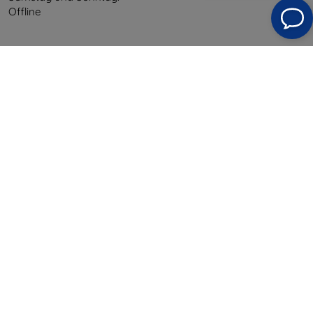
Offline
Einkaufen
Versand & Zahlung
Blog
Cashback
Widerrufsbelehrung
Reklamation
Kontakt
Information
Unsere Marken
Ihre Cookies