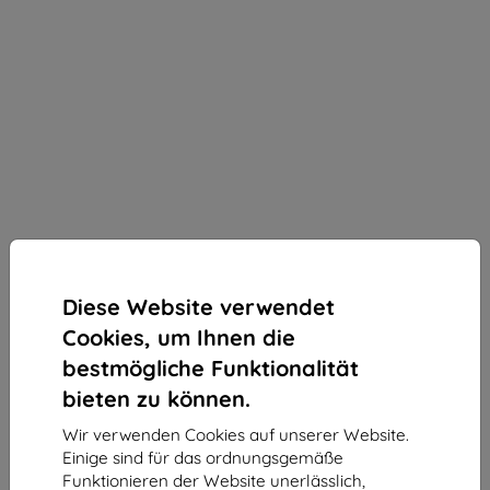
Diese Website verwendet
Cookies, um Ihnen die
bestmögliche Funktionalität
bieten zu können.
Wir verwenden Cookies auf unserer Website.
3mk SilverProtection+ Schutzfolie für OnePlus 15
Einige sind für das ordnungsgemäße
Geeignet für:
OnePlus 15
Funktionieren der Website unerlässlich,