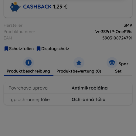
CASHBACK
1,29 €
Hersteller
3MK
Produktnummer
W-3SPrtP-OneP15s
EAN
5903108724791
Schutzfolien
Displayschutz
Spar-
Produktbeschreibung
Produktbewertung (0)
Set
Povrchová úprava
Antimikrobiálna
Typ ochrannej fólie
Ochranná fólia