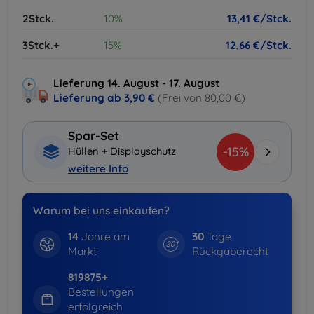
2Stck.
10%
13,41 €/Stck.
3Stck.+
15%
12,66 €/Stck.
Lieferung 14. August - 17. August
Lieferung ab
3,90 €
(Frei von 80,00 €)
Spar-Set
-15%
Hüllen + Displayschutz
weitere Info
Warum bei uns einkaufen?
14
Jahre am
30
Tage
Markt
Rückgaberecht
819875+
Bestellungen
erfolgreich