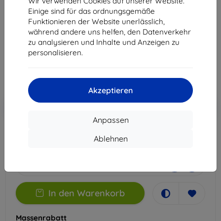
Wir verwenden Cookies auf unserer Website.
Phone 2
Einige sind für das ordnungsgemäße
Funktionieren der Website unerlässlich,
Geeignet für:
Nothing Phone 2
während andere uns helfen, den Datenverkehr
zu analysieren und Inhalte und Anzeigen zu
14,90 €
personalisieren.
13,41 €
ohne MWSt
11,27 €
Akzeptieren
In den
Rabatt mit Gutschein
-10%
EXTRA10
Warenkorb
Anpassen
Ablehnen
Auf Lager 3 Stk.
-
+
In den Warenkorb
Massenrabatt