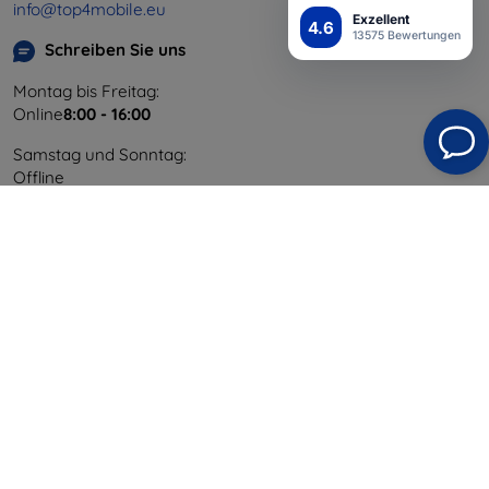
info@top4mobile.eu
Exzellent
4.6
13575 Bewertungen
Schreiben Sie uns
Montag bis Freitag:
Online
8:00 - 16:00
Samstag und Sonntag:
Offline
Einkaufen
Versand & Zahlung
Blog
Cashback
Widerrufsbelehrung
Reklamation