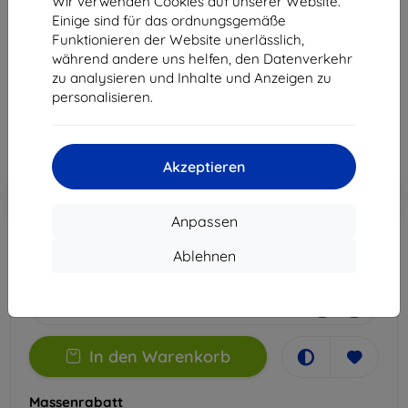
Wir verwenden Cookies auf unserer Website.
Moto G42
Einige sind für das ordnungsgemäße
Funktionieren der Website unerlässlich,
Geeignet für:
Motorola Moto G42
während andere uns helfen, den Datenverkehr
zu analysieren und Inhalte und Anzeigen zu
14,90 €
personalisieren.
13,41 €
ohne MWSt
11,27 €
Akzeptieren
In den
Rabatt mit Gutschein
-10%
EXTRA10
Warenkorb
Anpassen
Ablehnen
Extern Lager > 5 St
-
+
In den Warenkorb
Massenrabatt