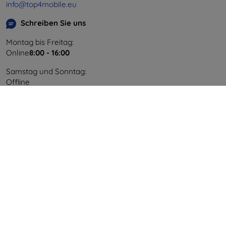
info@top4mobile.eu
Schreiben Sie uns
Montag bis Freitag:
Online
8:00 - 16:00
Samstag und Sonntag:
Offline
Einkaufen
Versand & Zahlung
Blog
Cashback
Widerrufsbelehrung
Reklamation