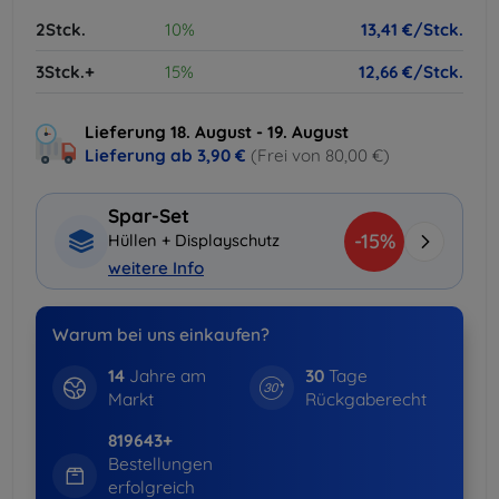
2Stck.
10%
13,41 €/Stck.
3Stck.+
15%
12,66 €/Stck.
Lieferung 18. August - 19. August
Lieferung ab
3,90 €
(Frei von 80,00 €)
Spar-Set
-15%
Hüllen + Displayschutz
weitere Info
Warum bei uns einkaufen?
14
Jahre am
30
Tage
Markt
Rückgaberecht
819643+
Bestellungen
erfolgreich