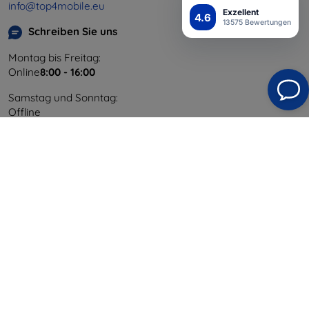
info@top4mobile.eu
Exzellent
4.6
13575 Bewertungen
Schreiben Sie uns
Montag bis Freitag:
Online
8:00 - 16:00
Samstag und Sonntag:
Offline
Einkaufen
Versand & Zahlung
Blog
Cashback
Widerrufsbelehrung
Reklamation