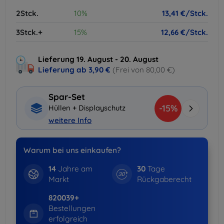
2Stck.
10%
13,41 €/Stck.
3Stck.+
15%
12,66 €/Stck.
Lieferung 19. August - 20. August
Lieferung ab
3,90 €
(Frei von 80,00 €)
Spar-Set
-15%
Hüllen + Displayschutz
weitere Info
Warum bei uns einkaufen?
14
Jahre am
30
Tage
Markt
Rückgaberecht
820039+
Bestellungen
erfolgreich