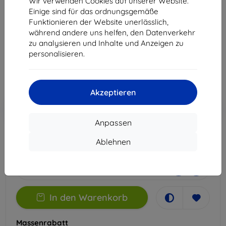
Wir verwenden Cookies auf unserer Website.
Edge 20
Einige sind für das ordnungsgemäße
Funktionieren der Website unerlässlich,
Geeignet für:
Motorola Edge 20
während andere uns helfen, den Datenverkehr
zu analysieren und Inhalte und Anzeigen zu
14,90 €
personalisieren.
13,41 €
ohne MWSt
11,27 €
Akzeptieren
In den
Rabatt mit Gutschein
-10%
EXTRA10
Warenkorb
Anpassen
Ablehnen
Extern Lager > 5 St
-
+
In den Warenkorb
Massenrabatt