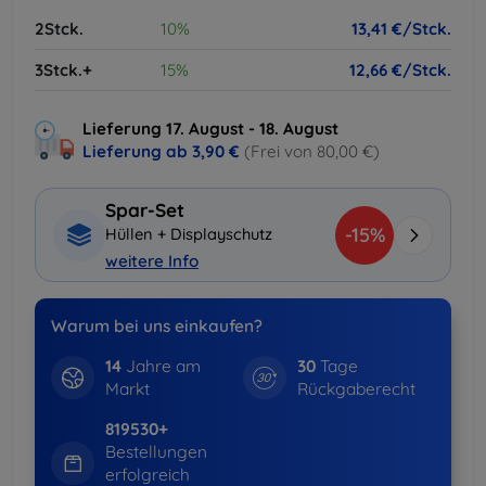
2Stck.
10%
13,41 €/Stck.
3Stck.+
15%
12,66 €/Stck.
Lieferung 17. August - 18. August
Lieferung ab
3,90 €
(Frei von 80,00 €)
Spar-Set
-15%
Hüllen + Displayschutz
weitere Info
Warum bei uns einkaufen?
14
Jahre am
30
Tage
Markt
Rückgaberecht
819530+
Bestellungen
erfolgreich