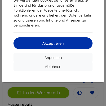
Wir verwenden Cookies auf unserer Website.
Pro
Einige sind für das ordnungsgemäße
Funktionieren der Website unerlässlich,
Geeignet für:
OnePlus 7 Pro
während andere uns helfen, den Datenverkehr
zu analysieren und Inhalte und Anzeigen zu
14,90 €
personalisieren.
13,41 €
ohne MWSt
11,27 €
Akzeptieren
In den
Rabatt mit Gutschein
-10%
EXTRA10
Warenkorb
Anpassen
Ablehnen
Extern Lager > 5 St
-
+
In den Warenkorb
Massenrabatt