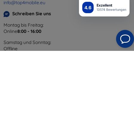
info@top4mobile.eu
Exzellent
4.6
13574 Bewertungen
Schreiben Sie uns
Montag bis Freitag:
Online
8:00 - 16:00
Samstag und Sonntag:
Offline
Einkaufen
Versand & Zahlung
Blog
Cashback
Widerrufsbelehrung
Reklamation