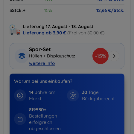
3Stck.+
15%
12,66 €/Stck.
Lieferung 17. August - 18. August
Lieferung ab
3,90 €
(Frei von 80,00 €)
Spar-Set
-15%
Hüllen + Displayschutz
weitere Info
Warum bei uns einkaufen?
14
Jahre am
30
Tage
Markt
Rückgaberecht
819530+
Bestellungen
erfolgreich
abgeschlossen