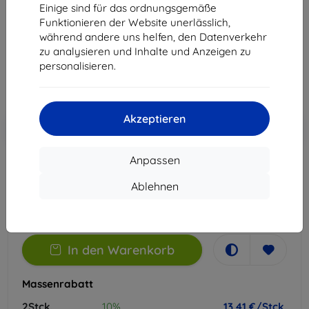
Einige sind für das ordnungsgemäße
Geeignet für:
LG V30
Funktionieren der Website unerlässlich,
während andere uns helfen, den Datenverkehr
14,90 €
zu analysieren und Inhalte und Anzeigen zu
13,41 €
personalisieren.
ohne MWSt
11,27 €
Akzeptieren
In den
Rabatt mit Gutschein
-10%
EXTRA10
Warenkorb
Anpassen
Extern Lager > 5 St
Ablehnen
-
+
In den Warenkorb
Massenrabatt
2Stck.
10%
13,41 €/Stck.