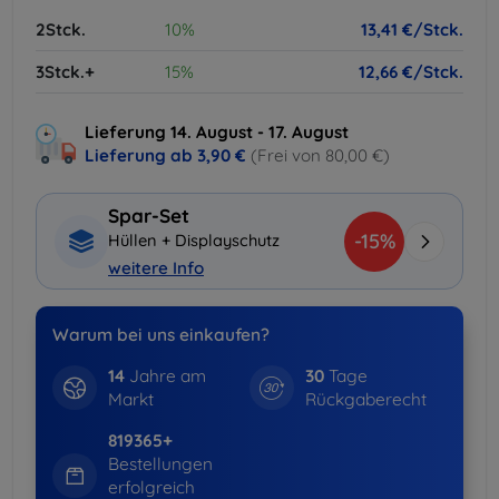
2Stck.
10%
13,41 €/Stck.
3Stck.+
15%
12,66 €/Stck.
Lieferung 14. August - 17. August
Lieferung ab
3,90 €
(Frei von 80,00 €)
Spar-Set
-15%
Hüllen + Displayschutz
weitere Info
Warum bei uns einkaufen?
14
Jahre am
30
Tage
Markt
Rückgaberecht
819365+
Bestellungen
erfolgreich