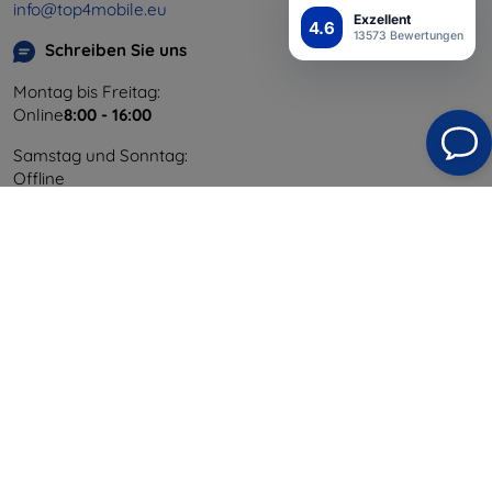
info@top4mobile.eu
Exzellent
4.6
13573 Bewertungen
Schreiben Sie uns
Montag bis Freitag:
Online
8:00 - 16:00
Samstag und Sonntag:
Offline
Einkaufen
Versand & Zahlung
Blog
Cashback
Widerrufsbelehrung
Reklamation