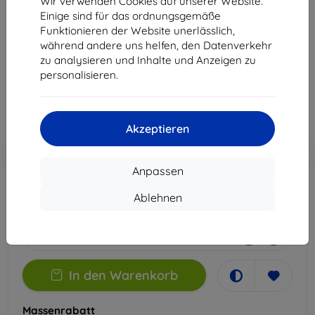
Wir verwenden Cookies auf unserer Website.
Mate 50 Pro
Einige sind für das ordnungsgemäße
Funktionieren der Website unerlässlich,
Geeignet für:
Huawei Mate 50 Pro
während andere uns helfen, den Datenverkehr
zu analysieren und Inhalte und Anzeigen zu
14,90 €
personalisieren.
13,41 €
ohne MWSt
11,27 €
Akzeptieren
In den
Rabatt mit Gutschein
-10%
EXTRA10
Warenkorb
Anpassen
Ablehnen
Extern Lager > 5 St
-
+
In den Warenkorb
Massenrabatt