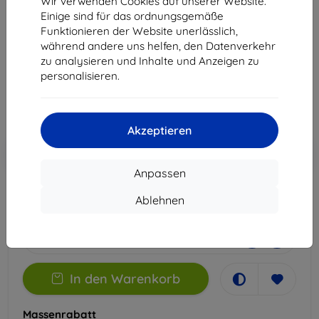
Wir verwenden Cookies auf unserer Website.
Edge 40
Einige sind für das ordnungsgemäße
Funktionieren der Website unerlässlich,
Geeignet für:
Motorola Edge 40
während andere uns helfen, den Datenverkehr
zu analysieren und Inhalte und Anzeigen zu
14,90 €
personalisieren.
13,41 €
ohne MWSt
11,27 €
Akzeptieren
In den
Rabatt mit Gutschein
-10%
EXTRA10
Warenkorb
Anpassen
Ablehnen
Extern Lager > 5 St
-
+
In den Warenkorb
Massenrabatt