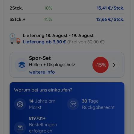
2Stck.
10%
13,41 €/Stck.
3Stck.+
15%
12,66 €/Stck.
Lieferung 18. August - 19. August
Lieferung ab
3,90 €
(Frei von 80,00 €)
Spar-Set
-15%
Hüllen + Displayschutz
weitere Info
Warum bei uns einkaufen?
14
Jahre am
30
Tage
Markt
Rückgaberecht
819701+
Bestellungen
erfolgreich