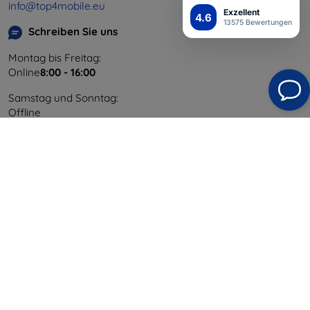
info@top4mobile.eu
Exzellent
4.6
13575 Bewertungen
Schreiben Sie uns
Montag bis Freitag:
Online
8:00 - 16:00
Samstag und Sonntag:
Offline
Einkaufen
Versand & Zahlung
Blog
Cashback
Widerrufsbelehrung
Reklamation