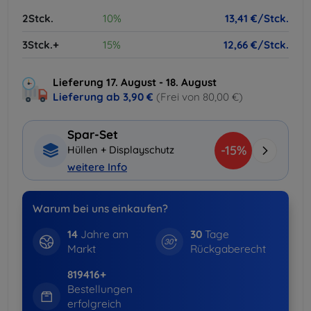
2Stck.
10%
13,41 €/Stck.
3Stck.+
15%
12,66 €/Stck.
Lieferung 17. August - 18. August
Lieferung ab
3,90 €
(Frei von 80,00 €)
Spar-Set
-15%
Hüllen + Displayschutz
weitere Info
Warum bei uns einkaufen?
14
Jahre am
30
Tage
Markt
Rückgaberecht
819416+
Bestellungen
erfolgreich