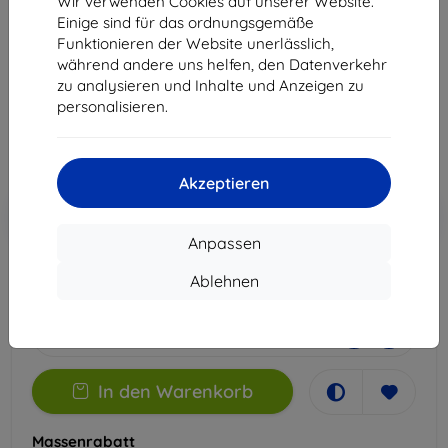
Wir verwenden Cookies auf unserer Website.
Zenfone 11 Ultra
Einige sind für das ordnungsgemäße
Funktionieren der Website unerlässlich,
Geeignet für:
Asus Zenfone 11 Ultra
während andere uns helfen, den Datenverkehr
zu analysieren und Inhalte und Anzeigen zu
14,90 €
personalisieren.
13,41 €
ohne MWSt
11,27 €
Akzeptieren
In den
Rabatt mit Gutschein
-10%
EXTRA10
Warenkorb
Anpassen
Ablehnen
Extern Lager > 5 St
-
+
In den Warenkorb
Massenrabatt