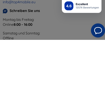
info@top4mobile.eu
Exzellent
4.6
13574 Bewertungen
Schreiben Sie uns
Montag bis Freitag:
Online
8:00 - 16:00
Samstag und Sonntag:
Offline
Einkaufen
Versand & Zahlung
Blog
Cashback
Widerrufsbelehrung
Reklamation