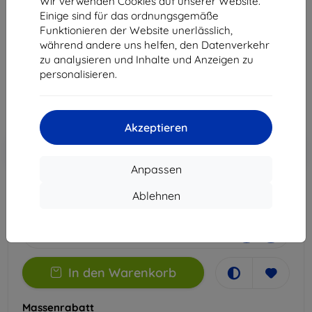
Wir verwenden Cookies auf unserer Website.
iPhone 7
Einige sind für das ordnungsgemäße
Funktionieren der Website unerlässlich,
Geeignet für:
Apple iPhone 7/8
während andere uns helfen, den Datenverkehr
zu analysieren und Inhalte und Anzeigen zu
14,90 €
personalisieren.
13,41 €
ohne MWSt
11,27 €
Akzeptieren
In den
Rabatt mit Gutschein
-10%
EXTRA10
Warenkorb
Anpassen
Ablehnen
Extern Lager > 5 St
-
+
In den Warenkorb
Massenrabatt