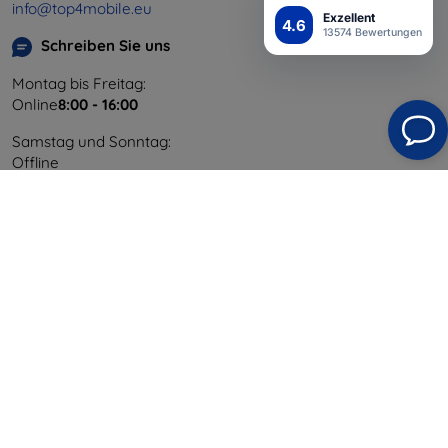
info@top4mobile.eu
Exzellent
4.6
13574 Bewertungen
Schreiben Sie uns
Montag bis Freitag:
Online
8:00 - 16:00
Samstag und Sonntag:
Offline
Einkaufen
Versand & Zahlung
Blog
Cashback
Widerrufsbelehrung
Reklamation