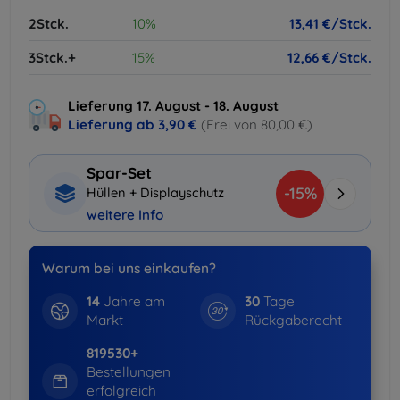
2Stck.
10%
13,41 €/Stck.
3Stck.+
15%
12,66 €/Stck.
Lieferung 17. August - 18. August
Lieferung ab
3,90 €
(Frei von 80,00 €)
Spar-Set
-15%
Hüllen + Displayschutz
weitere Info
Warum bei uns einkaufen?
14
Jahre am
30
Tage
Markt
Rückgaberecht
819530+
Bestellungen
erfolgreich