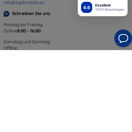
info@top4mobile.eu
Exzellent
4.6
13575 Bewertungen
Schreiben Sie uns
Montag bis Freitag:
Online
8:00 - 16:00
Samstag und Sonntag:
Offline
Einkaufen
Versand & Zahlung
Blog
Cashback
Widerrufsbelehrung
Reklamation