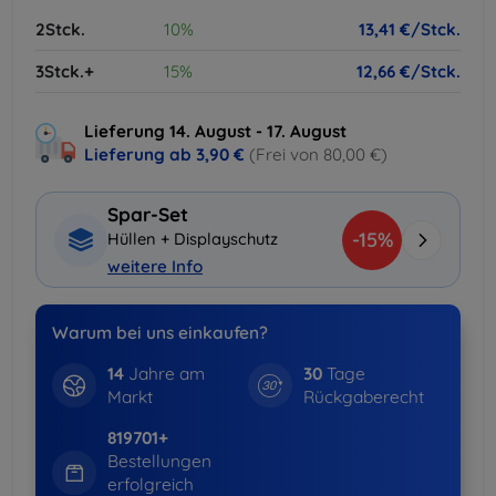
2Stck.
10%
13,41 €/Stck.
3Stck.+
15%
12,66 €/Stck.
Lieferung 14. August - 17. August
Lieferung ab
3,90 €
(Frei von 80,00 €)
Spar-Set
-15%
Hüllen + Displayschutz
weitere Info
Warum bei uns einkaufen?
14
Jahre am
30
Tage
Markt
Rückgaberecht
819701+
Bestellungen
erfolgreich