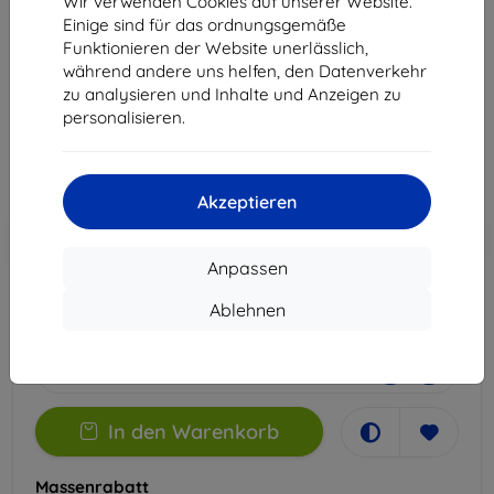
Wir verwenden Cookies auf unserer Website.
iPhone 12 Mini
Einige sind für das ordnungsgemäße
Funktionieren der Website unerlässlich,
Geeignet für:
Apple iPhone 12 Mini
während andere uns helfen, den Datenverkehr
zu analysieren und Inhalte und Anzeigen zu
14,90 €
personalisieren.
13,41 €
ohne MWSt
11,27 €
Akzeptieren
In den
Rabatt mit Gutschein
-10%
EXTRA10
Warenkorb
Anpassen
Ablehnen
Auf Lager > 5 Stk.
-
+
In den Warenkorb
Massenrabatt