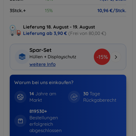
3Stck.+
15%
10,96 €/Stck.
Lieferung 18. August - 19. August
Lieferung ab
3,90 €
(Frei von 80,00 €)
Spar-Set
-15%
Hüllen + Displayschutz
weitere Info
Warum bei uns einkaufen?
14
Jahre am
30
Tage
Markt
Rückgaberecht
819530+
Bestellungen
erfolgreich
abgeschlossen