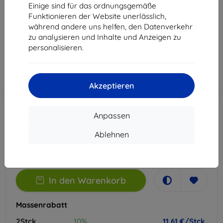
Einige sind für das ordnungsgemäße
Geeignet für:
OnePlus Nord 4
Funktionieren der Website unerlässlich,
während andere uns helfen, den Datenverkehr
12,90 €
zu analysieren und Inhalte und Anzeigen zu
11,61 €
personalisieren.
ohne MWSt
9,76 €
Akzeptieren
In den
Rabatt mit Gutschein
-10%
EXTRA10
Warenkorb
Anpassen
Extern Lager > 5 St
Ablehnen
-
+
In den Warenkorb
Massenrabatt
2Stck.
10%
11,61 €/Stck.