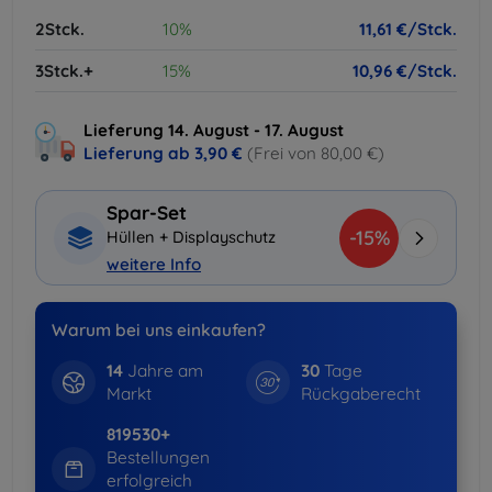
2Stck.
10%
11,61 €/Stck.
3Stck.+
15%
10,96 €/Stck.
Lieferung 14. August - 17. August
Lieferung ab
3,90 €
(Frei von 80,00 €)
Spar-Set
-15%
Hüllen + Displayschutz
weitere Info
Warum bei uns einkaufen?
14
Jahre am
30
Tage
Markt
Rückgaberecht
819530+
Bestellungen
erfolgreich