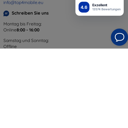
info@top4mobile.eu
Exzellent
4.6
13574 Bewertungen
Schreiben Sie uns
Montag bis Freitag:
Online
8:00 - 16:00
Samstag und Sonntag:
Offline
Einkaufen
Versand & Zahlung
Blog
Cashback
Widerrufsbelehrung
Reklamation