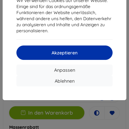
Wir verwenden Cookies auf unserer Website.
Pro
Einige sind für das ordnungsgemäße
Funktionieren der Website unerlässlich,
Geeignet für:
Honor Magic 7 Pro
während andere uns helfen, den Datenverkehr
zu analysieren und Inhalte und Anzeigen zu
12,90 €
personalisieren.
11,61 €
ohne MWSt
9,76 €
Akzeptieren
In den
Rabatt mit Gutschein
-10%
EXTRA10
Warenkorb
Anpassen
Ablehnen
Auf Lager > 5 Stk.
-
+
In den Warenkorb
Massenrabatt