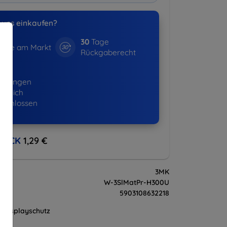
uns einkaufen?
30
Tage
hre am Markt
Rückgaberecht
16+
ellungen
lgreich
eschlossen
BACK
1,29 €
3MK
W-3SlMatPr-H300U
5903108632218
Displayschutz