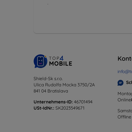
.
Kont
info@t
Shield-Sk s.r.o.
Sc
Ulica Rudolfa Mocka 3750/2A
841 04 Bratislava
Montag
Online
Unternehmens-ID:
46701494
USt-IdNr.:
SK2023549671
Samsta
Offline