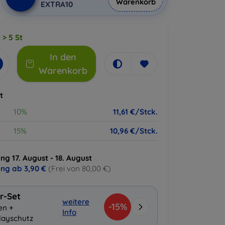
Warenkorb
EXTRA10
 > 5 St
In den
Warenkorb
t
10%
11,61 €/Stck.
15%
10,96 €/Stck.
ng 17. August - 18. August
ung ab
3,90 €
(Frei von 80,00 €)
r-Set
weitere
-15%
en +
Info
layschutz