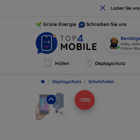
×
Laden Sie un
Grüne Energie
Schreiben Sie uns
Benötig
Hallo, wil
Online-Sho
Hüllen
Displayschutz
Displayschutz
Schutzfolien
-10%