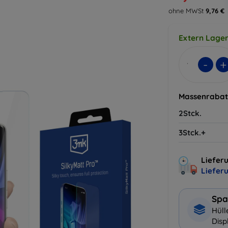
ohne MWSt
9,76 €
Extern Lager
-
+
Massenrabat
2Stck.
3Stck.+
Lieferu
Liefer
Spa
Hüll
Disp