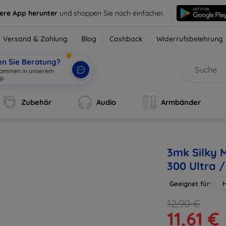
sere App herunter
und shoppen Sie noch einfacher.
Versand & Zahlung
Blog
Cashback
Widerrufsbelehrung
en Sie Beratung?
lkommen in unserem
p.
|
Zubehör
Audio
Armbänder
3mk Silky M
300 Ultra /
Geeignet für:
H
12,90 €
11,61 €