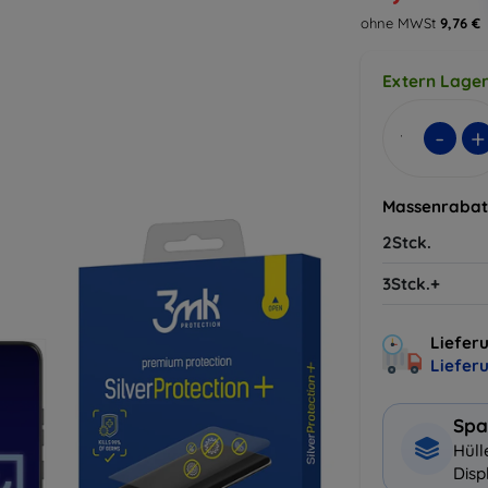
ohne MWSt
9,76 €
Extern Lager
-
+
Massenrabat
2Stck.
3Stck.+
Lieferu
Liefer
Spa
Hüll
Disp