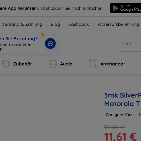
sere App herunter
und shoppen Sie noch einfacher.
Versand & Zahlung
Blog
Cashback
Widerrufsbelehrung
en Sie Beratung?
lkommen in unserem
p.
|
Zubehör
Audio
Armbänder
3mk SilverP
Motorola 
Geeignet für:
12,90 €
11,61 €