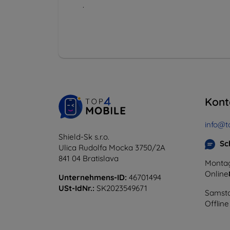
.
Kont
info@t
Shield-Sk s.r.o.
Sc
Ulica Rudolfa Mocka 3750/2A
841 04 Bratislava
Montag
Online
Unternehmens-ID:
46701494
USt-IdNr.:
SK2023549671
Samsta
Offline