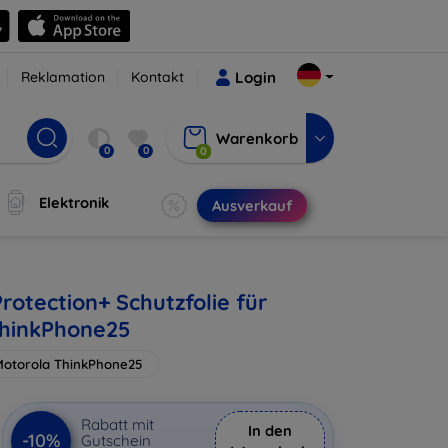
Reklamation
Kontakt
Login
Warenkorb
0
0
0
Elektronik
Ausverkauf
rotection+ Schutzfolie für
ThinkPhone25
Motorola ThinkPhone25
Rabatt mit
In den
-10%
Gutschein