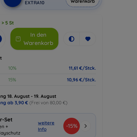
Warenkorb
EXTRA10
 > 5 St
In den
Warenkorb
t
10%
11,61 €/Stck.
15%
10,96 €/Stck.
ng 18. August - 19. August
ung ab
3,90 €
(Frei von 80,00 €)
r-Set
weitere
-15%
en +
Info
layschutz