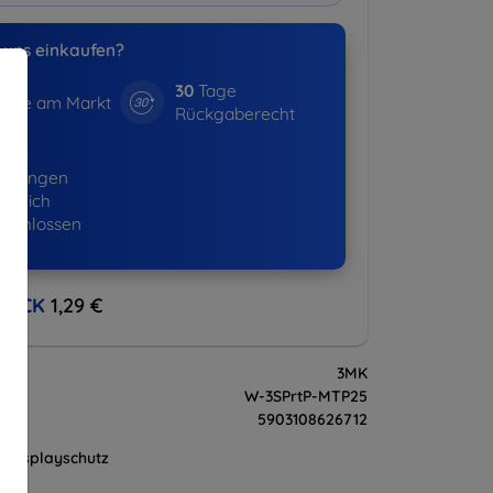
uns einkaufen?
30
Tage
hre am Markt
Rückgaberecht
643+
ellungen
lgreich
eschlossen
BACK
1,29 €
3MK
W-3SPrtP-MTP25
5903108626712
Displayschutz