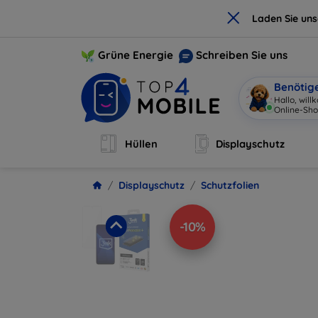
×
Laden Sie un
Grüne Energie
Schreiben Sie uns
Benötig
Hallo, wil
Online-Sho
Hüllen
Displayschutz
Displayschutz
Schutzfolien
-10%