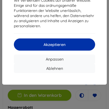
Wir verwenden Cookies auf unserer Website.
Galaxy XCover 7 Pro
Einige sind für das ordnungsgemäße
Funktionieren der Website unerlässlich,
Geeignet für:
Samsung Galaxy Xcover 7 Pro
während andere uns helfen, den Datenverkehr
zu analysieren und Inhalte und Anzeigen zu
12,90 €
personalisieren.
11,61 €
ohne MWSt
9,76 €
Akzeptieren
In den
Rabatt mit Gutschein
-10%
EXTRA10
Warenkorb
Anpassen
Ablehnen
Auf Lager 5 Stk.
-
+
In den Warenkorb
Massenrabatt