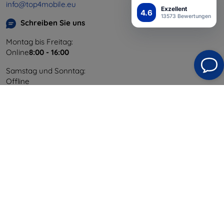
info@top4mobile.eu
Exzellent
4.6
13573 Bewertungen
Schreiben Sie uns
Montag bis Freitag:
Online
8:00 - 16:00
Samstag und Sonntag:
Offline
Einkaufen
Versand & Zahlung
Blog
Cashback
Widerrufsbelehrung
Reklamation