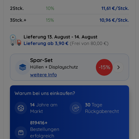
2Stck.
10%
11,61 €/Stck.
3Stck.+
15%
10,96 €/Stck.
Lieferung 13. August - 14. August
Lieferung ab
3,90 €
(Frei von 80,00 €)
Spar-Set
-15%
Hüllen + Displayschutz
weitere Info
Warum bei uns einkaufen?
14
Jahre am
30
Tage
Markt
Rückgaberecht
819416+
Bestellungen
erfolgreich